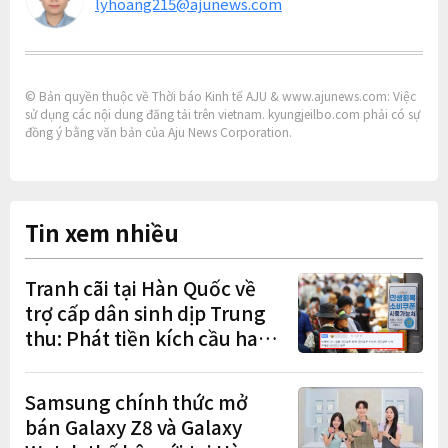
lyhoang215@ajunews.com
© Bản quyền thuộc về Thời báo Kinh tế AJU & www.ajunews.com: Việc
sử dụng các nội dung đăng tải trên vietnam. kyungjeilbo.com phải có sự
đồng ý bằng văn bản của Aju News Corporation.
Tin xem nhiều
Tranh cãi tại Hàn Quốc về
trợ cấp dân sinh dịp Trung
thu: Phát tiền kích cầu hay
gánh nặng cho tương lai?
Samsung chính thức mở
bán Galaxy Z8 và Galaxy