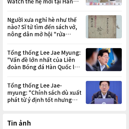
Watch thế hệ mới tại Hàn
Quốc, lập kỷ lục 1,44 triệu
đơn đặt trước
Người xưa nghỉ hè như thế
nào? Sĩ tử tìm đến sách vở,
nông dân mở hội "rửa
cuốc" sau mùa vụ
Tổng thống Lee Jae Myung:
"Vấn đề lớn nhất của Liên
đoàn Bóng đá Hàn Quốc là
cơ cấu thiếu dân chủ và tình
trạng nắm quyền quá lâu"
Tổng thống Lee Jae-
myung: "Chính sách dù xuất
phát từ ý định tốt nhưng
nếu gây thiệt hại cho người
dân thì thà không làm còn
hơn"
Tin ảnh