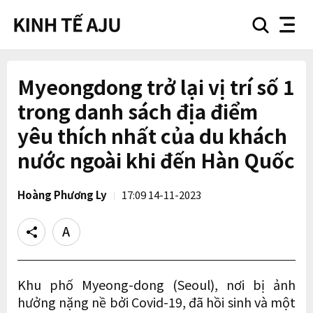
search
nav
button
button
Myeongdong trở lại vị trí số 1
trong danh sách địa điểm
yêu thích nhất của du khách
nước ngoài khi đến Hàn Quốc
Hoàng Phương Ly
17:09 14-11-2023
Share
Text
size
Khu phố Myeong-dong (Seoul), nơi bị ảnh
hưởng nặng nề bởi Covid-19, đã hồi sinh và một