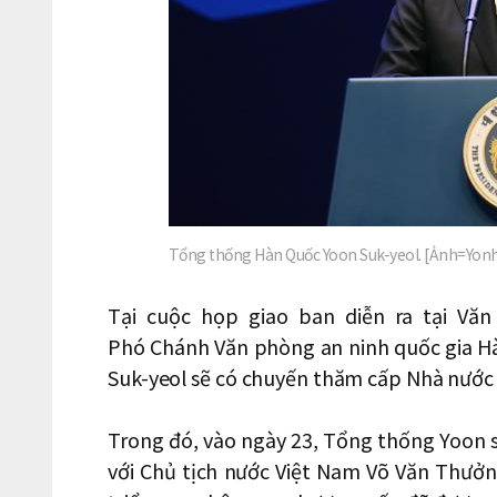
Tổng thống Hàn Quốc Yoon Suk-yeol. [Ảnh=Yon
Tại cuộc họp giao ban diễn ra tại Vă
Phó Chánh Văn phòng an ninh quốc gia H
Suk-yeol sẽ có chuyến thăm cấp Nhà nước 
Trong đó, vào ngày 23, Tổng thống Yoon 
với Chủ tịch nước Việt Nam Võ Văn Thưởn