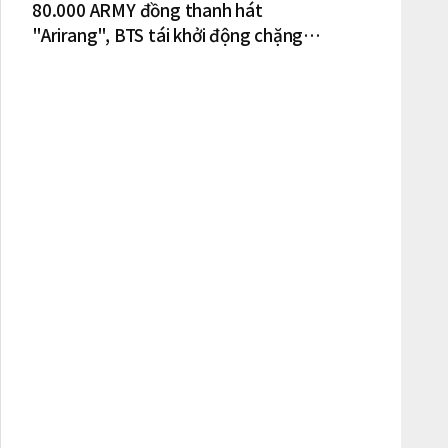
80.000 ARMY đồng thanh hát
"Arirang", BTS tái khởi động chặng
lưu diễn Bắc Mỹ tại New York – New
Jersey