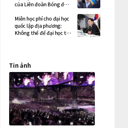
của Liên đoàn Bóng đá
Hàn Quốc là cơ cấu thiếu
dân chủ và tình trạng
Miễn học phí cho đại học
nắm quyền quá lâu"
quốc lập địa phương:
Không thể để đại học tư
chịu bất lợi
Tin ảnh