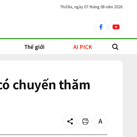
Thứ Ba, ngày 07 tháng 08 năm 2026
facebook
youtube
Thế giới
AI PICK
search
 có chuyến thăm
Share
Print
Text
size