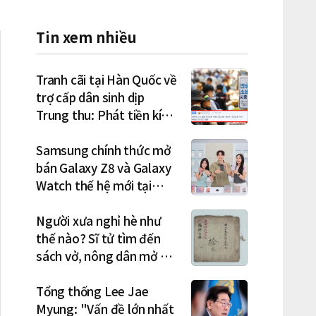
Tin xem nhiều
Tranh cãi tại Hàn Quốc về
trợ cấp dân sinh dịp
Trung thu: Phát tiền kích
cầu hay gánh nặng cho
tương lai?
Samsung chính thức mở
bán Galaxy Z8 và Galaxy
Watch thế hệ mới tại
Hàn Quốc, lập kỷ lục 1,44
triệu đơn đặt trước
Người xưa nghỉ hè như
thế nào? Sĩ tử tìm đến
sách vở, nông dân mở hội
"rửa cuốc" sau mùa vụ
Tổng thống Lee Jae
Myung: "Vấn đề lớn nhất