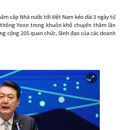
ăm cấp Nhà nước tới Việt Nam kéo dài 3 ngày từ
ng thống Yoon trong khuôn khổ chuyến thăm lần
tổng cộng 205 quan chức, lãnh đạo của các doanh
이
미
지
확
대