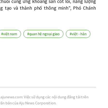
chuỗi cung ứng khoáng sản cốt lõi, năng lượng
ng tạo và thành phố thông minh", Phó Chánh
#việt nam
#quan hệ ngoại giao
#việt - hàn
ajunews.com: Việc sử dụng các nội dung đăng tải trên
văn bản của Aju News Corporation.