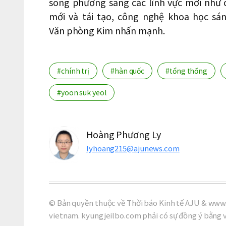
song phương sang các lĩnh vực mới như 
mới và tái tạo, công nghệ khoa học sá
Văn phòng Kim nhấn mạnh.
#chính trị
#hàn quốc
#tổng thống
#yoon suk yeol
Hoàng Phương Ly
lyhoang215@ajunews.com
© Bản quyền thuộc về Thời báo Kinh tế AJU & www.
vietnam. kyungjeilbo.com phải có sự đồng ý bằng 