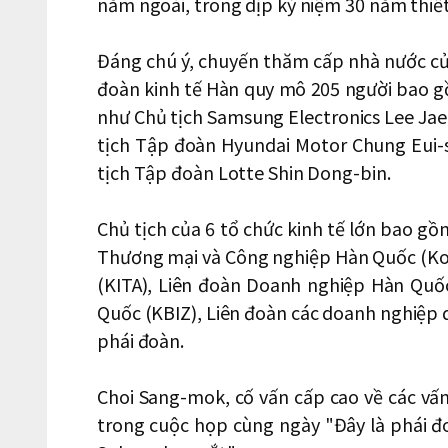
năm ngoái, trong dịp kỷ niệm 30 năm thiế
Đáng chú ý, chuyến thăm cấp nhà nước củ
đoàn kinh tế Hàn quy mô 205 người bao 
như Chủ tịch Samsung Electronics Lee Ja
tịch Tập đoàn Hyundai Motor Chung Eui
tịch Tập đoàn Lotte Shin Dong-bin.
Chủ tịch của 6 tổ chức kinh tế lớn bao g
Thương mại và Công nghiệp Hàn Quốc (Ko
(KITA), Liên đoàn Doanh nghiệp Hàn Quố
Quốc (KBIZ), Liên đoàn các doanh nghiệp
phái đoàn.
Choi Sang-mok, cố vấn cấp cao về các vấ
trong cuộc họp cùng ngày "Đây là phái đo