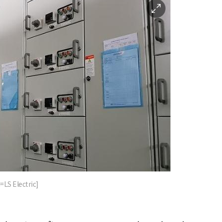
이
미
지
확
대
=LS Electric]