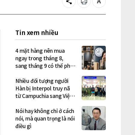
Share
Print
Text
size
Tin xem nhiều
4 mặt hàng nên mua
ngay trong tháng 8,
sang tháng 9 có thể phải
trả giá cao hơn
Nhiều đối tượng người
Hàn bị Interpol truy nã
từ Campuchia sang Việt
Nam lần lượt sa lưới
Nói hay không chỉ ở cách
nói, mà quan trọng là nói
điều gì