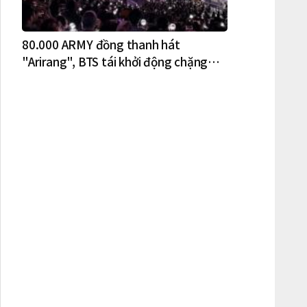
80.000 ARMY đồng thanh hát
"Arirang", BTS tái khởi động chặng
lưu diễn Bắc Mỹ tại New York – New
Jersey