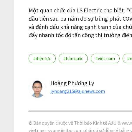
Một quan chức của LS Electric cho biết, "
đầu tiên sau ba năm do sự bùng phát COVI
và đánh dấu khả năng cạnh tranh của chún
đẩy nhanh tốc độ tấn công thị trường điệ
#điện lực
#hàn quốc
#việt nam
#n
Hoàng Phương Ly
lyhoang215@ajunews.com
© Bản quyền thuộc về Thời báo Kinh tế AJU & www.
vietnam. kyungjeilbo.com phải có sự đồng ý bằng 