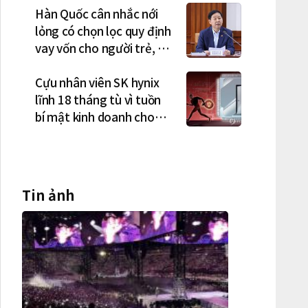
Hàn Quốc cân nhắc nới
lỏng có chọn lọc quy định
vay vốn cho người trẻ, vợ
chồng mới cưới
Cựu nhân viên SK hynix
lĩnh 18 tháng tù vì tuồn
bí mật kinh doanh cho
công ty Trung Quốc
Tin ảnh