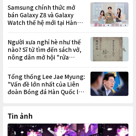
lễ trao giải năm thứ 5 liên
Samsung chính thức mở
tiếp
bán Galaxy Z8 và Galaxy
Watch thế hệ mới tại Hàn
Quốc, lập kỷ lục 1,44 triệu
đơn đặt trước
Người xưa nghỉ hè như thế
nào? Sĩ tử tìm đến sách vở,
nông dân mở hội "rửa
cuốc" sau mùa vụ
Tổng thống Lee Jae Myung:
"Vấn đề lớn nhất của Liên
đoàn Bóng đá Hàn Quốc là
cơ cấu thiếu dân chủ và tình
trạng nắm quyền quá lâu"
Tin ảnh