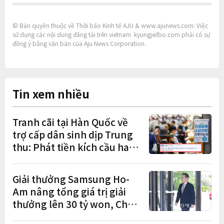
© Bản quyền thuộc về Thời báo Kinh tế AJU & www.ajunews.com: Việc
sử dụng các nội dung đăng tải trên vietnam. kyungjeilbo.com phải có sự
đồng ý bằng văn bản của Aju News Corporation.
Tin xem nhiều
Tranh cãi tại Hàn Quốc về
trợ cấp dân sinh dịp Trung
thu: Phát tiền kích cầu hay
gánh nặng cho tương lai?
Giải thưởng Samsung Ho-
Am nâng tổng giá trị giải
thưởng lên 30 tỷ won, Chủ
tịch Lee Jae-yong tham dự