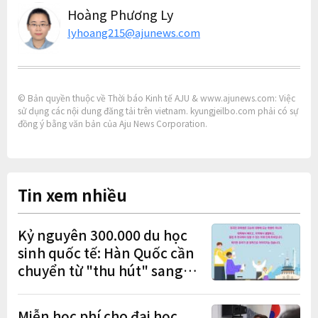
Hoàng Phương Ly
lyhoang215@ajunews.com
© Bản quyền thuộc về Thời báo Kinh tế AJU & www.ajunews.com: Việc
sử dụng các nội dung đăng tải trên vietnam. kyungjeilbo.com phải có sự
đồng ý bằng văn bản của Aju News Corporation.
Tin xem nhiều
Kỷ nguyên 300.000 du học
sinh quốc tế: Hàn Quốc cần
chuyển từ "thu hút" sang
"học tập – việc làm – định
cư"
Miễn học phí cho đại học