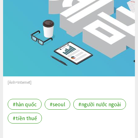
[Ảnh=Internet]
#hàn quốc
#seoul
#người nước ngoài
#tiền thuế