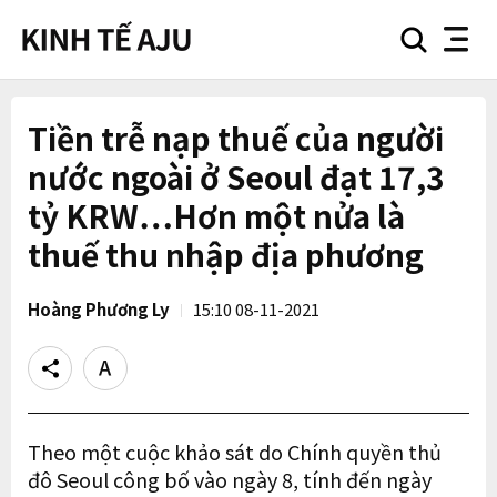
search
nav
button
button
Tiền trễ nạp thuế của người
nước ngoài ở Seoul đạt 17,3
tỷ KRW…Hơn một nửa là
thuế thu nhập địa phương
Hoàng Phương Ly
15:10 08-11-2021
Share
Text
size
Theo một cuộc khảo sát do Chính quyền thủ
đô Seoul công bố vào ngày 8, tính đến ngày