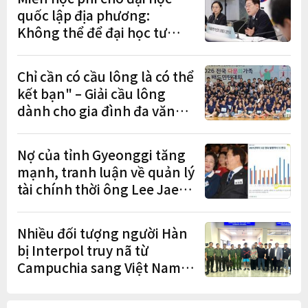
quốc lập địa phương:
Không thể để đại học tư
chịu bất lợi
Chỉ cần có cầu lông là có thể
kết bạn" – Giải cầu lông
dành cho gia đình đa văn
hóa diễn ra sôi nổi
Nợ của tỉnh Gyeonggi tăng
mạnh, tranh luận về quản lý
tài chính thời ông Lee Jae-
myung lan rộng
Nhiều đối tượng người Hàn
bị Interpol truy nã từ
Campuchia sang Việt Nam
lần lượt sa lưới