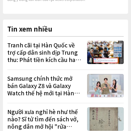
Tin xem nhiều
Tranh cãi tại Hàn Quốc về
trợ cấp dân sinh dịp Trung
thu: Phát tiền kích cầu hay
gánh nặng cho tương lai?
Samsung chính thức mở
bán Galaxy Z8 và Galaxy
Watch thế hệ mới tại Hàn
Quốc, lập kỷ lục 1,44 triệu
đơn đặt trước
Người xưa nghỉ hè như thế
nào? Sĩ tử tìm đến sách vở,
nông dân mở hội "rửa