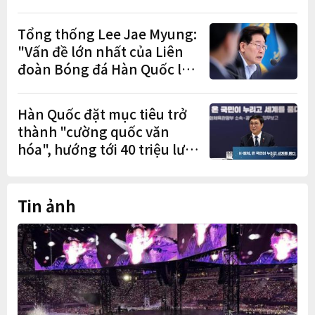
cuốc" sau mùa vụ
Tổng thống Lee Jae Myung:
"Vấn đề lớn nhất của Liên
đoàn Bóng đá Hàn Quốc là
cơ cấu thiếu dân chủ và tình
trạng nắm quyền quá lâu"
Hàn Quốc đặt mục tiêu trở
thành "cường quốc văn
hóa", hướng tới 40 triệu lượt
khách quốc tế
Tin ảnh