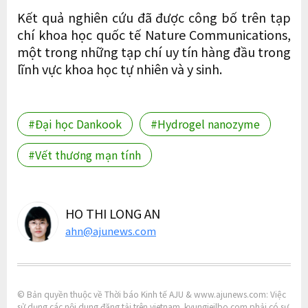
Kết quả nghiên cứu đã được công bố trên tạp
chí khoa học quốc tế Nature Communications,
một trong những tạp chí uy tín hàng đầu trong
lĩnh vực khoa học tự nhiên và y sinh.
#Đại học Dankook
#Hydrogel nanozyme
#Vết thương mạn tính
HO THI LONG AN
ahn@ajunews.com
© Bản quyền thuộc về Thời báo Kinh tế AJU & www.ajunews.com: Việc
sử dụng các nội dung đăng tải trên vietnam. kyungjeilbo.com phải có sự