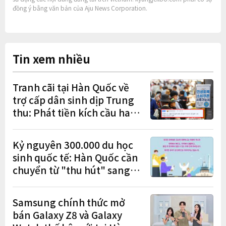
đồng ý bằng văn bản của Aju News Corporation.
Tin xem nhiều
Tranh cãi tại Hàn Quốc về
trợ cấp dân sinh dịp Trung
thu: Phát tiền kích cầu hay
gánh nặng cho tương lai?
Kỷ nguyên 300.000 du học
sinh quốc tế: Hàn Quốc cần
chuyển từ "thu hút" sang
"học tập – việc làm – định
cư"
Samsung chính thức mở
bán Galaxy Z8 và Galaxy