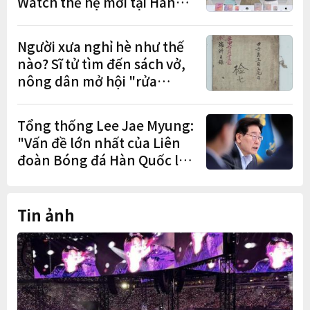
Watch thế hệ mới tại Hàn
Quốc, lập kỷ lục 1,44 triệu
đơn đặt trước
Người xưa nghỉ hè như thế
nào? Sĩ tử tìm đến sách vở,
nông dân mở hội "rửa
cuốc" sau mùa vụ
Tổng thống Lee Jae Myung:
"Vấn đề lớn nhất của Liên
đoàn Bóng đá Hàn Quốc là
cơ cấu thiếu dân chủ và tình
trạng nắm quyền quá lâu"
Tin ảnh