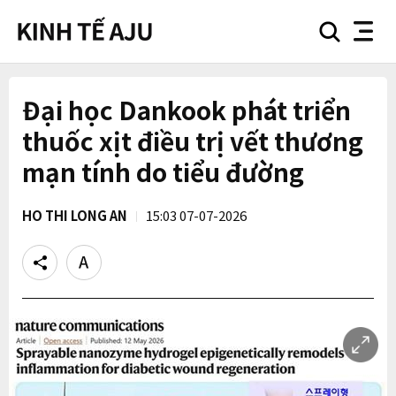
search
nav
button
button
Đại học Dankook phát triển
thuốc xịt điều trị vết thương
mạn tính do tiểu đường
HO THI LONG AN
15:03 07-07-2026
Share
Text
size