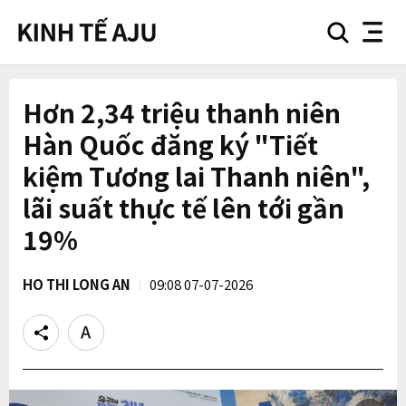
search
nav
button
button
Hơn 2,34 triệu thanh niên
Hàn Quốc đăng ký "Tiết
kiệm Tương lai Thanh niên",
lãi suất thực tế lên tới gần
19%
HO THI LONG AN
09:08 07-07-2026
Share
Text
size