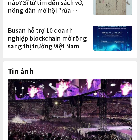
nào? Sĩ tử tìm đến sách vở,
nông dân mở hội "rửa
cuốc" sau mùa vụ
Busan hỗ trợ 10 doanh
nghiệp blockchain mở rộng
sang thị trường Việt Nam
Tin ảnh