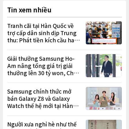
Tin xem nhiều
Tranh cãi tại Hàn Quốc về
trợ cấp dân sinh dịp Trung
thu: Phát tiền kích cầu hay
gánh nặng cho tương lai?
Giải thưởng Samsung Ho-
Am nâng tổng giá trị giải
thưởng lên 30 tỷ won, Chủ
tịch Lee Jae-yong tham dự
lễ trao giải năm thứ 5 liên
Samsung chính thức mở
tiếp
bán Galaxy Z8 và Galaxy
Watch thế hệ mới tại Hàn
Quốc, lập kỷ lục 1,44 triệu
đơn đặt trước
Người xưa nghỉ hè như thế