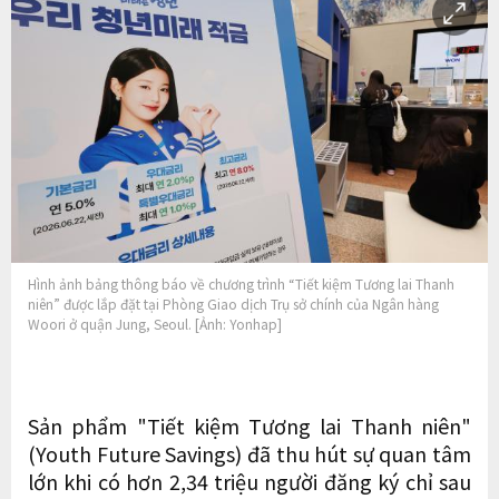
Hình ảnh bảng thông báo về chương trình “Tiết kiệm Tương lai Thanh
niên” được lắp đặt tại Phòng Giao dịch Trụ sở chính của Ngân hàng
Woori ở quận Jung, Seoul. [Ảnh: Yonhap]
Sản phẩm "Tiết kiệm Tương lai Thanh niên"
(Youth Future Savings) đã thu hút sự quan tâm
lớn khi có hơn 2,34 triệu người đăng ký chỉ sau