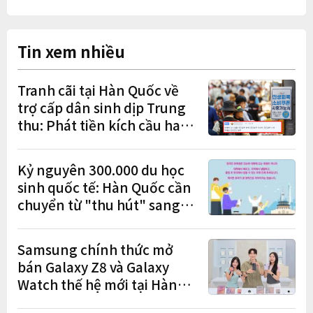
Tin xem nhiều
Tranh cãi tại Hàn Quốc về
trợ cấp dân sinh dịp Trung
thu: Phát tiền kích cầu hay
gánh nặng cho tương lai?
Kỷ nguyên 300.000 du học
sinh quốc tế: Hàn Quốc cần
chuyển từ "thu hút" sang
"học tập – việc làm – định
cư"
Samsung chính thức mở
bán Galaxy Z8 và Galaxy
Watch thế hệ mới tại Hàn
Quốc, lập kỷ lục 1,44 triệu