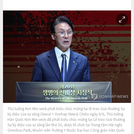
Thủ tướng Kim Min-seok phát biểu chúc mừng tại lễ trao Giải thưởng Sự
kỳ diệu của sự sống (Seoul = Yonhap News) Chiều ngày 9/6, Thủ tướng
Hàn Quốc Kim Min-seok đã phát biểu chúc mừng tại Lễ trao Giải thưởng
Sự kỳ diệu của sự sống lần thứ 20, được tổ chức tại Trung tâm Hội nghị
Omnibus Park, khuôn viên Trường Y thuộc Đại học Công giáo Hàn Quốc