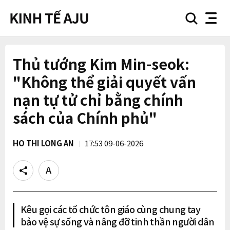
search
nav
button
button
Thủ tướng Kim Min-seok:
"Không thể giải quyết vấn
nạn tự tử chỉ bằng chính
sách của Chính phủ"
HO THI LONG AN
17:53 09-06-2026
Share
Text
size
Kêu gọi các tổ chức tôn giáo cùng chung tay
bảo vệ sự sống và nâng đỡ tinh thần người dân