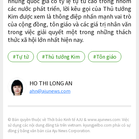
những quốc gia có tỷ lệ tự tử cao trong nhóm
các nước phát triển, lời kêu gọi của Thủ tướng
Kim được xem là thông điệp nhấn mạnh vai trò
của cộng đồng, tôn giáo và các giá trị nhân văn
trong việc giải quyết một trong những thách
thức xã hội lớn nhất hiện nay.
#Tự tử
#Thủ tướng Kim
#Tôn giáo
HO THI LONG AN
ahn@ajunews.com
© Bản quyền thuộc về Thời báo Kinh tế AJU & www.ajunews.com: Việc
sử dụng các nội dung đăng tải trên vietnam. kyungjeilbo.com phải có sự
đồng ý bằng văn bản của Aju News Corporation.