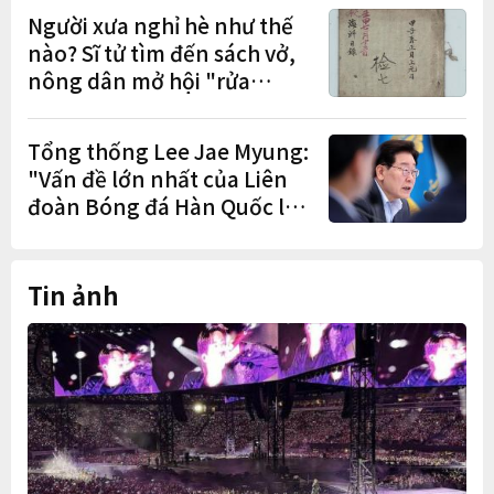
đơn đặt trước
Người xưa nghỉ hè như thế
nào? Sĩ tử tìm đến sách vở,
nông dân mở hội "rửa
cuốc" sau mùa vụ
Tổng thống Lee Jae Myung:
"Vấn đề lớn nhất của Liên
đoàn Bóng đá Hàn Quốc là
cơ cấu thiếu dân chủ và tình
trạng nắm quyền quá lâu"
Tin ảnh