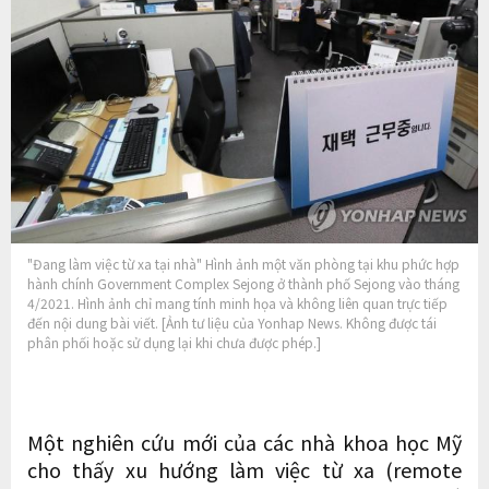
"Đang làm việc từ xa tại nhà" Hình ảnh một văn phòng tại khu phức hợp
hành chính Government Complex Sejong ở thành phố Sejong vào tháng
4/2021. Hình ảnh chỉ mang tính minh họa và không liên quan trực tiếp
đến nội dung bài viết. [Ảnh tư liệu của Yonhap News. Không được tái
phân phối hoặc sử dụng lại khi chưa được phép.]
Một nghiên cứu mới của các nhà khoa học Mỹ
cho thấy xu hướng làm việc từ xa (remote