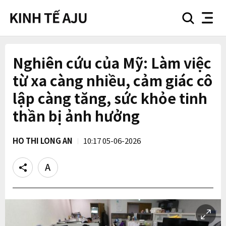
search
nav
button
button
Nghiên cứu của Mỹ: Làm việc
từ xa càng nhiều, cảm giác cô
lập càng tăng, sức khỏe tinh
thần bị ảnh hưởng
HO THI LONG AN
10:17 05-06-2026
Share
Text
size