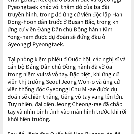
Pyeongtaek khác với thăm dò của ba đài
truyền hình, trong đó ứng cử viên độc lập Han
Dong-hoon dẫn trước ở Busan Bắc, trong khi
ứng cử viên Đảng Dân chủ Đồng hành Kim
Yong-nam được dự đoán sẽ đứng đầu ở
Gyeonggi Pyeongtaek.
Tại phòng kiểm phiếu ở Quốc hội, các nghị sĩ và
cán bộ Đảng Dân chủ Đồng hành đã vỡ òa
trong niềm vui và vỗ tay. Đặc biệt, khi ứng cử
viên thị trưởng Seoul Jeong Won-o và ứng cử
viên thống đốc Gyeonggi Chu Mi-ae được dự
đoán sẽ chiến thắng, tiếng vỗ tay vang lên lớn.
Tuy nhiên, đại diện Jeong Cheong-rae đã chắp
tay và nhìn bình tĩnh vào màn hình trước khi rời
khỏi hiện trường.
Sau đó, lãnh đạo Quốc hội Han Byeong-do đã