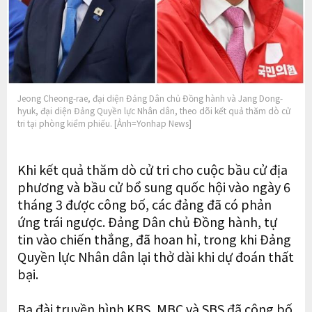
Jeong Cheong-rae, đại diện Đảng Dân chủ Đồng hành và Jang Dong-
hyuk, đại diện Đảng Quyền lực Nhân dân, theo dõi kết quả thăm dò cử
tri tại phòng kiểm phiếu. [Ảnh=Yonhap News]
Khi kết quả thăm dò cử tri cho cuộc bầu cử địa
phương và bầu cử bổ sung quốc hội vào ngày 6
tháng 3 được công bố, các đảng đã có phản
ứng trái ngược. Đảng Dân chủ Đồng hành, tự
tin vào chiến thắng, đã hoan hỉ, trong khi Đảng
Quyền lực Nhân dân lại thở dài khi dự đoán thất
bại.
Ba đài truyền hình KBS, MBC và SBS đã công bố