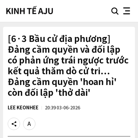
search
nav
button
button
[6·3 Bầu cử địa phương]
Đảng cầm quyền và đối lập
có phản ứng trái ngược trước
kết quả thăm dò cử tri…
Đảng cầm quyền 'hoan hỉ'
còn đối lập 'thở dài'
LEE KEONHEE
20:39 03-06-2026
Share
Text
size