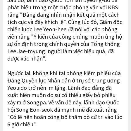
phát biểu trong một cuộc phỏng vấn với KBS
rằng "Đảng đang nhìn nhận kết quả một cách
tích cực và đầy khích lệ". Cùng lúc đó, Giám đốc
chiến lược Lee Yeon-hee đã nói với các phóng
viên rằng "Ý kiến của công chúng muốn ủng hộ
sự ổn định trong chính quyền của Tổng thống
Lee Jae-myung, người làm việc hiệu quả, đã
được xác nhận".
Ngược lại, không khí tại phòng kiểm phiếu của
Đảng Quyền lực Nhân dân ở trụ sở trung ương
Yeouido trở nên im lặng. Lãnh đạo đảng đã
xuất hiện muộn do sự cố thiếu giấy bỏ phiếu
xảy ra ở Songpa. Về vấn đề này, lãnh đạo Quốc
hội Song Eon-seok đã mạnh mẽ đề xuất rằng
"Có lẽ nên hoãn công bố thăm dò cử tri vào lúc
6 giờ chiều".