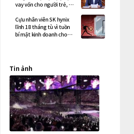
vay vốn cho người trẻ, vợ
chồng mới cưới
Cựu nhân viên SK hynix
lĩnh 18 tháng tù vì tuồn
bí mật kinh doanh cho
công ty Trung Quốc
Tin ảnh