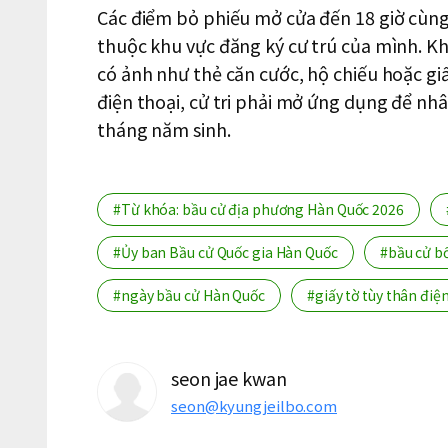
Các điểm bỏ phiếu mở cửa đến 18 giờ cùng 
thuộc khu vực đăng ký cư trú của mình. Khi
có ảnh như thẻ căn cước, hộ chiếu hoặc giấy
điện thoại, cử tri phải mở ứng dụng để nh
tháng năm sinh.
#Từ khóa: bầu cử địa phương Hàn Quốc 2026
#Ủy ban Bầu cử Quốc gia Hàn Quốc
#bầu cử b
#ngày bầu cử Hàn Quốc
#giấy tờ tùy thân điệ
seon jae kwan
seon@kyungjeilbo.com