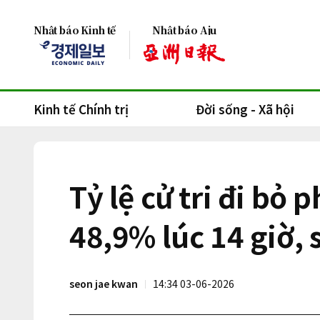
Nhật báo Kinh tế
Nhật báo Aju
Kinh tế Chính trị
Đời sống - Xã hội
Tỷ lệ cử tri đi bỏ
48,9% lúc 14 giờ,
seon jae kwan
14:34 03-06-2026