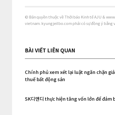
© Bản quyền thuộc về Thời báo Kinh tế AJU & www.
vietnam. kyungjeilbo.com phải có sự đồng ý bằng 
BÀI VIẾT LIÊN QUAN
Chính phủ xem xét lại luật ngăn chặn giả
thuế bất động sản
SK디앤디 thực hiện tăng vốn lớn để đảm bả