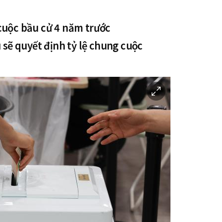
cuộc bầu cử 4 năm trước
u sẽ quyết định tỷ lệ chung cuộc
이
미
지
확
대