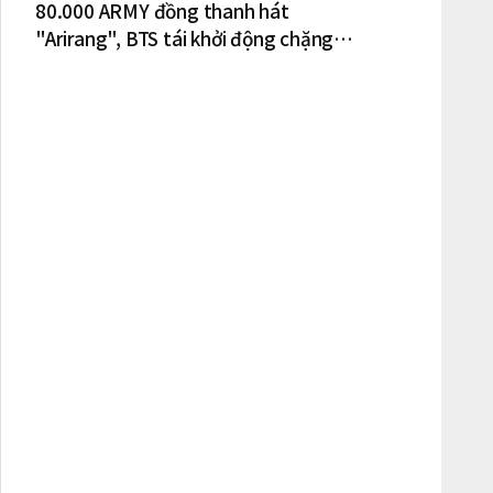
80.000 ARMY đồng thanh hát
"Arirang", BTS tái khởi động chặng
lưu diễn Bắc Mỹ tại New York – New
Jersey