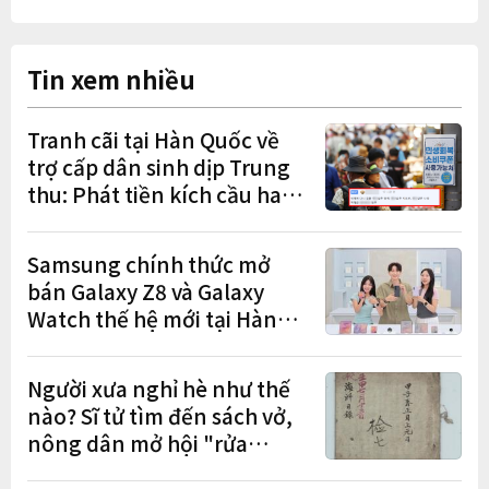
Tin xem nhiều
Tranh cãi tại Hàn Quốc về
trợ cấp dân sinh dịp Trung
thu: Phát tiền kích cầu hay
gánh nặng cho tương lai?
Samsung chính thức mở
bán Galaxy Z8 và Galaxy
Watch thế hệ mới tại Hàn
Quốc, lập kỷ lục 1,44 triệu
đơn đặt trước
Người xưa nghỉ hè như thế
nào? Sĩ tử tìm đến sách vở,
nông dân mở hội "rửa
cuốc" sau mùa vụ