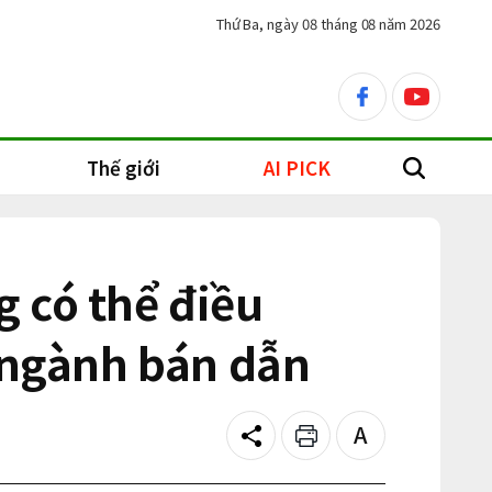
Thứ Ba, ngày 08 tháng 08 năm 2026
facebook
youtube
Thế giới
AI PICK
search
 có thể điều
a ngành bán dẫn
Share
Print
Text
size