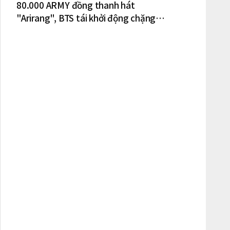
80.000 ARMY đồng thanh hát
"Arirang", BTS tái khởi động chặng
lưu diễn Bắc Mỹ tại New York – New
Jersey