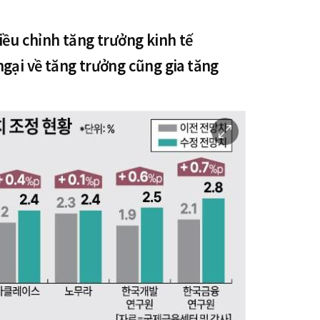
iều chỉnh tăng trưởng kinh tế
ngại về tăng trưởng cũng gia tăng
이
미
지
확
대