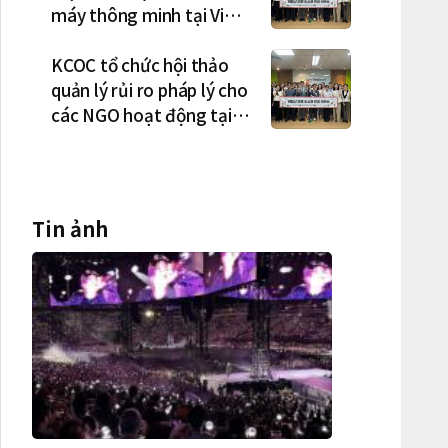
máy thông minh tại Việt
Nam, mở trung tâm điều
phối ở Hà Nội
KCOC tổ chức hội thảo
quản lý rủi ro pháp lý cho
các NGO hoạt động tại
Việt Nam
Tin ảnh