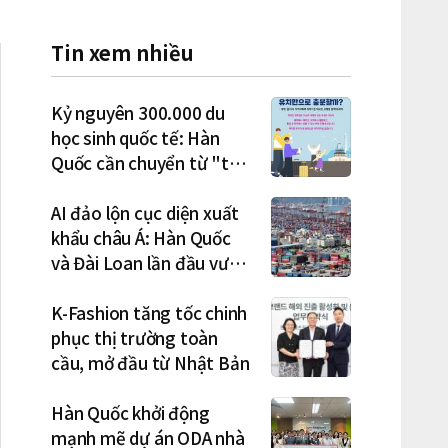
Tin xem nhiều
Kỷ nguyên 300.000 du
học sinh quốc tế: Hàn
Quốc cần chuyển từ "thu
hút" sang "học tập –
việc làm – định cư"
AI đảo lộn cục diện xuất
khẩu châu Á: Hàn Quốc
và Đài Loan lần đầu vượt
Nhật Bản
K-Fashion tăng tốc chinh
phục thị trường toàn
cầu, mở đầu từ Nhật Bản
Hàn Quốc khởi động
mạnh mẽ dự án ODA nhà