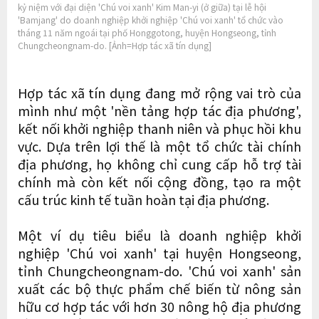
kỷ niệm với đại diện 'Chú voi xanh' Kim Man-yi (ở giữa) tại lễ hội
'Bamjang' do doanh nghiệp khởi nghiệp 'Chú voi xanh' tổ chức vào
tháng 11 năm ngoái tại phố Honggotong, huyện Hongseong, tỉnh
Chungcheongnam-do. [Ảnh=Hợp tác xã tín dụng]
Hợp tác xã tín dụng đang mở rộng vai trò của
mình như một 'nền tảng hợp tác địa phương',
kết nối khởi nghiệp thanh niên và phục hồi khu
vực. Dựa trên lợi thế là một tổ chức tài chính
địa phương, họ không chỉ cung cấp hỗ trợ tài
chính mà còn kết nối cộng đồng, tạo ra một
cấu trúc kinh tế tuần hoàn tại địa phương.
Một ví dụ tiêu biểu là doanh nghiệp khởi
nghiệp 'Chú voi xanh' tại huyện Hongseong,
tỉnh Chungcheongnam-do. 'Chú voi xanh' sản
xuất các bộ thực phẩm chế biến từ nông sản
hữu cơ hợp tác với hơn 30 nông hộ địa phương