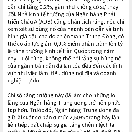
dẫn chỉ tăng 0,2%, gần như không có sự thay
đổi. Nhà kinh tế trưởng của Ngân hàng Phát
triển Châu Á (ADB) cũng phân tích rằng, nếu chỉ
xem xét sự bùng nổ của ngành bán dẫn và tình
hình giá dầu cao do chiến tranh Trung Đông, có
thể có áp lực giảm 0,9% điểm phần trăm lên tỷ
lệ tăng trưởng kinh tế Hàn Quốc trong năm
nay. Cuối cùng, không thể nói rằng sự bùng nổ
của ngành bán dẫn đã lan tỏa đều đến các lĩnh
vực như việc làm, tiêu dùng nội địa và doanh
nghiệp tự do.
Chỉ số tăng trưởng này đã làm cho những lo
lắng của Ngân hàng Trung ương trở nên phức
tạp hơn. Trước đó, Ngân hàng Trung ương đã
giữ lãi suất cơ bản ở mức 2,50% trong bảy lần
liên tiếp, bất chấp sự gia tăng chênh lệch lãi
suất với Mỹ và sự bất ổn của tỷ giá hối đoái. Đây