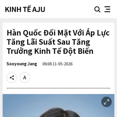
search
nav
button
button
Hàn Quốc Đối Mặt Với Áp Lực
Tăng Lãi Suất Sau Tăng
Trưởng Kinh Tế Đột Biến
Sooyoung Jang
06:08 11-05-2026
Share
Text
size