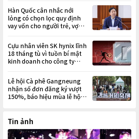
Hàn Quốc cân nhắc nới
lỏng có chọn lọc quy định
vay vốn cho người trẻ, vợ
chồng mới cưới
Cựu nhân viên SK hynix lĩnh
18 tháng tù vì tuồn bí mật
kinh doanh cho công ty
Trung Quốc
Lễ hội Cà phê Gangneung
nhận số đơn đăng ký vượt
150%, báo hiệu mùa lễ hội
sôi động
Tin ảnh