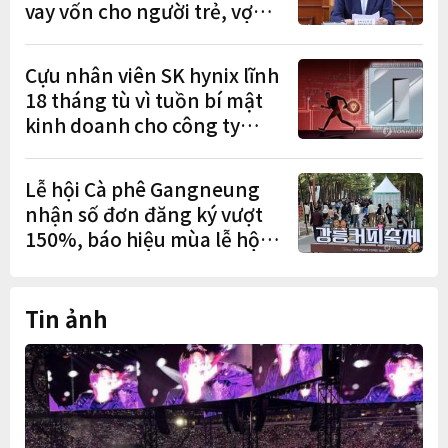
vay vốn cho người trẻ, vợ
chồng mới cưới
Cựu nhân viên SK hynix lĩnh
18 tháng tù vì tuồn bí mật
kinh doanh cho công ty
Trung Quốc
Lễ hội Cà phê Gangneung
nhận số đơn đăng ký vượt
150%, báo hiệu mùa lễ hội
sôi động
Tin ảnh