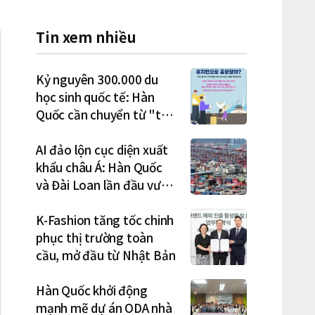
Tin xem nhiều
Kỷ nguyên 300.000 du
học sinh quốc tế: Hàn
Quốc cần chuyển từ "thu
hút" sang "học tập –
việc làm – định cư"
AI đảo lộn cục diện xuất
khẩu châu Á: Hàn Quốc
và Đài Loan lần đầu vượt
Nhật Bản
K-Fashion tăng tốc chinh
phục thị trường toàn
cầu, mở đầu từ Nhật Bản
Hàn Quốc khởi động
mạnh mẽ dự án ODA nhà