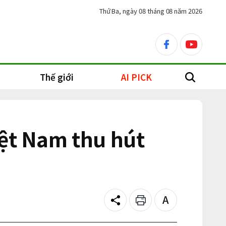
Thứ Ba, ngày 08 tháng 08 năm 2026
facebook
youtube
Thế giới
AI PICK
search
iệt Nam thu hút
Share
Print
Text
size