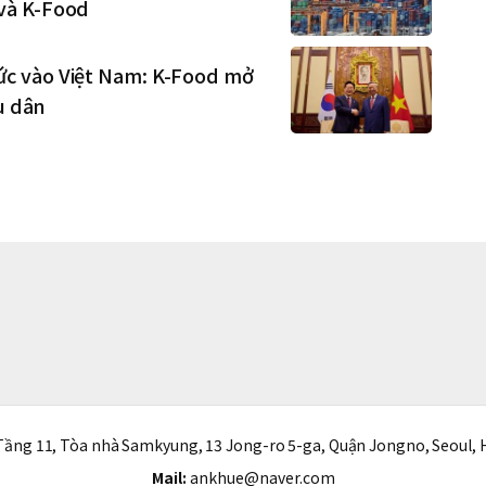
và K-Food
c vào Việt Nam: K-Food mở
u dân
ầng 11, Tòa nhà Samkyung, 13 Jong-ro 5-ga, Quận Jongno, Seoul, 
Mail:
ankhue@naver.com