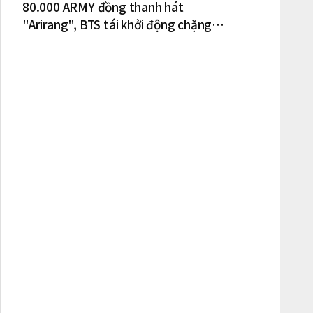
80.000 ARMY đồng thanh hát
"Arirang", BTS tái khởi động chặng
lưu diễn Bắc Mỹ tại New York – New
Jersey