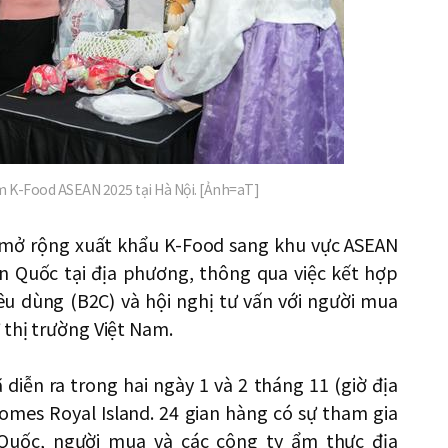
 K-Food ASEAN 2025 tại Hà Nội. [Ảnh=aT]
 mở rộng xuất khẩu K-Food sang khu vực ASEAN
n Quốc tại địa phương, thông qua việc kết hợp
êu dùng (B2C) và hội nghị tư vấn với người mua
 thị trường Việt Nam.
 diễn ra trong hai ngày 1 và 2 tháng 11 (giờ địa
omes Royal Island. 24 gian hàng có sự tham gia
uốc, người mua và các công ty ẩm thực địa