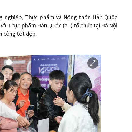
ng nghiệp, Thực phẩm và Nông thôn Hàn Quốc
 và Thực phẩm Hàn Quốc (aT) tổ chức tại Hà Nội
h công tốt đẹp.
이
미
지
확
대