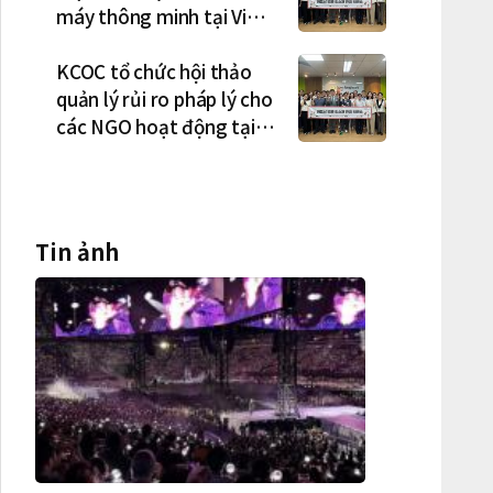
máy thông minh tại Việt
Nam, mở trung tâm điều
phối ở Hà Nội
KCOC tổ chức hội thảo
quản lý rủi ro pháp lý cho
các NGO hoạt động tại
Việt Nam
Tin ảnh