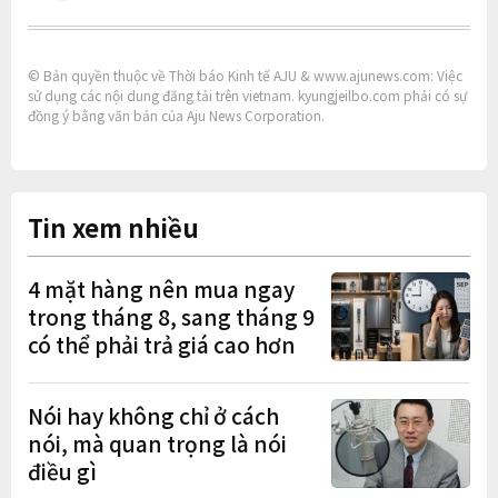
© Bản quyền thuộc về Thời báo Kinh tế AJU & www.ajunews.com: Việc
sử dụng các nội dung đăng tải trên vietnam. kyungjeilbo.com phải có sự
đồng ý bằng văn bản của Aju News Corporation.
Tin xem nhiều
4 mặt hàng nên mua ngay
trong tháng 8, sang tháng 9
có thể phải trả giá cao hơn
Nói hay không chỉ ở cách
nói, mà quan trọng là nói
điều gì