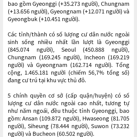
bao gồm Gyeonggi (+35.273 người), Chungnam
(+13.656 người), Gyeongnam (+12.071 người) và
Gyeongbuk (+10.451 người).
Các tỉnh/thành có số lượng cư dân nước ngoài
sinh sống nhiều nhất lần lượt là Gyeonggi
(845.074 người), Seoul (450.888 người),
Chungnam (169.245 người), Incheon (169.219
người) và Gyeongnam (162.714 người). Tổng
cộng, 1.465.181 người (chiếm 56,7% tổng số)
đang cư trú tại khu vực thủ đô.
5 chính quyền cơ sở (cấp quận/huyện) có số
lượng cư dân nước ngoài cao nhất, tương tự
như năm ngoái, đều thuộc tỉnh Gyeonggi, bao
gồm: Ansan (109.872 người), Hwaseong (81.705
người), Siheung (78.444 người), Suwon (73.232
người) và Bucheon (60.502 người).