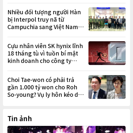
Nhiều đối tượng người Hàn
bị Interpol truy nã từ
Campuchia sang Việt Nam
lần lượt sa lưới
Cựu nhân viên SK hynix lĩnh
18 tháng tù vì tuồn bí mật
kinh doanh cho công ty
Trung Quốc
Choi Tae-won có phải trả
gần 1.000 tỷ won cho Roh
So-young? Vụ ly hôn kéo dài
9 năm sắp có phán quyết
cuối cùng
Tin ảnh