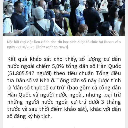
Một hội chợ việc làm dành cho du học sinh được tổ chức tại Busan vào
ngày 27/10/2025. [Ảnh=Yonhap News]
Kết quả khảo sát cho thấy, số lượng cư dân
nước ngoài chiếm 5,0% tổng dân số Hàn Quốc
(51.805.547 người) theo tiêu chuẩn Tổng điều
tra Dân số và Nhà ở. Tổng dân số này được tính
là 'dân số thực tế cư trú' (bao gồm cả công dân
Hàn Quốc và người nước ngoài, nhưng loại trừ
những người nước ngoài cư trú dưới 3 tháng
trước và sau thời điểm khảo sát), khác với dân
số đăng ký hộ tịch.