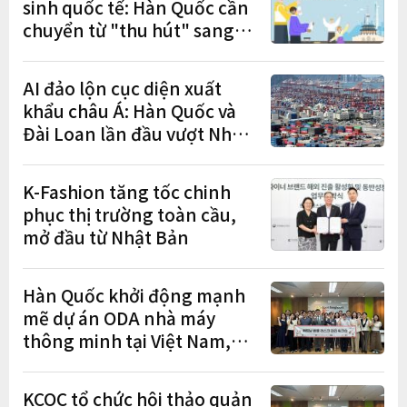
sinh quốc tế: Hàn Quốc cần
chuyển từ "thu hút" sang
"học tập – việc làm – định
cư"
AI đảo lộn cục diện xuất
khẩu châu Á: Hàn Quốc và
Đài Loan lần đầu vượt Nhật
Bản
K-Fashion tăng tốc chinh
phục thị trường toàn cầu,
mở đầu từ Nhật Bản
Hàn Quốc khởi động mạnh
mẽ dự án ODA nhà máy
thông minh tại Việt Nam,
mở trung tâm điều phối ở
Hà Nội
KCOC tổ chức hội thảo quản