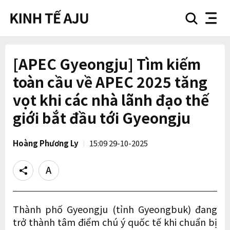
search
nav
button
button
[APEC Gyeongju] Tìm kiếm
toàn cầu về APEC 2025 tăng
vọt khi các nhà lãnh đạo thế
giới bắt đầu tới Gyeongju
Hoàng Phương Ly
15:09 29-10-2025
Share
Text
size
Thành phố Gyeongju (tỉnh Gyeongbuk) đang
trở thành tâm điểm chú ý quốc tế khi chuẩn bị