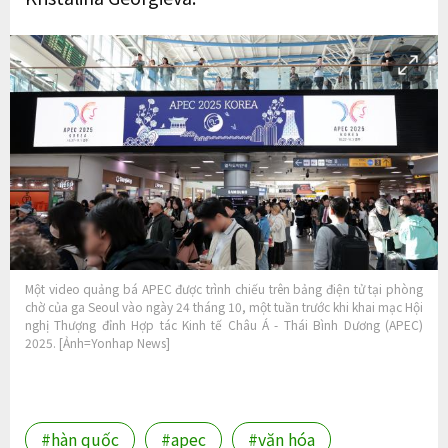
Một video quảng bá APEC được trình chiếu trên bảng điện tử tại phòng
chờ của ga Seoul vào ngày 24 tháng 10, một tuần trước khi khai mạc Hội
nghị Thượng đỉnh Hợp tác Kinh tế Châu Á - Thái Bình Dương (APEC)
2025. [Ảnh=Yonhap News]
#hàn quốc
#apec
#văn hóa