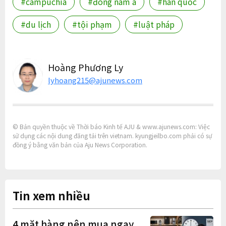
#campuchia
#đông nam á
#hàn quốc
#du lịch
#tội phạm
#luật pháp
Hoàng Phương Ly
lyhoang215@ajunews.com
© Bản quyền thuộc về Thời báo Kinh tế AJU & www.ajunews.com: Việc
sử dụng các nội dung đăng tải trên vietnam. kyungjeilbo.com phải có sự
đồng ý bằng văn bản của Aju News Corporation.
Tin xem nhiều
4 mặt hàng nên mua ngay