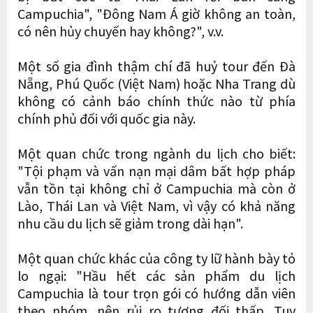
Campuchia", "Đông Nam Á giờ không an toàn,
có nên hủy chuyến hay không?", v.v.
Một số gia đình thậm chí đã huỷ tour đến Đà
Nẵng, Phú Quốc (Việt Nam) hoặc Nha Trang dù
không có cảnh báo chính thức nào từ phía
chính phủ đối với quốc gia này.
Một quan chức trong ngành du lịch cho biết:
"Tội phạm và vấn nạn mại dâm bất hợp pháp
vẫn tồn tại không chỉ ở Campuchia mà còn ở
Lào, Thái Lan và Việt Nam, vì vậy có khả năng
nhu cầu du lịch sẽ giảm trong dài hạn".
Một quan chức khác của công ty lữ hành bày tỏ
lo ngại: "Hầu hết các sản phẩm du lịch
Campuchia là tour trọn gói có hướng dẫn viên
theo nhóm, nên rủi ro tương đối thấp. Tuy