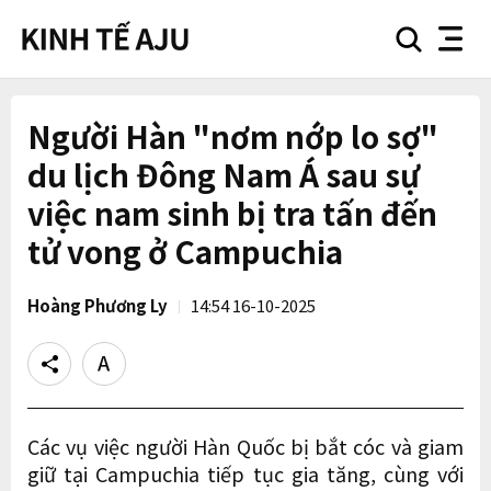
search
nav
button
button
Người Hàn "nơm nớp lo sợ"
du lịch Đông Nam Á sau sự
việc nam sinh bị tra tấn đến
tử vong ở Campuchia
Hoàng Phương Ly
14:54 16-10-2025
Share
Text
size
Các vụ việc người Hàn Quốc bị bắt cóc và giam
giữ tại Campuchia tiếp tục gia tăng, cùng với