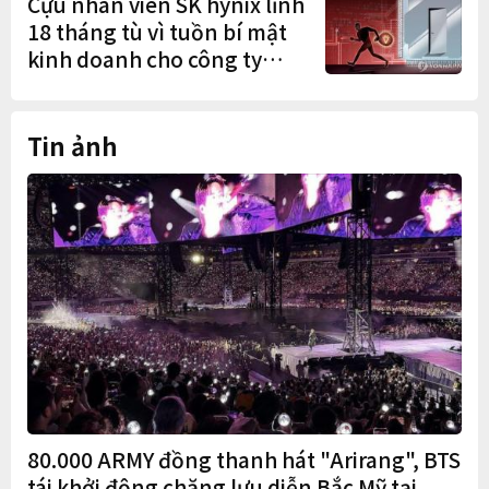
Cựu nhân viên SK hynix lĩnh
18 tháng tù vì tuồn bí mật
kinh doanh cho công ty
Trung Quốc
Tin ảnh
80.000 ARMY đồng thanh hát "Arirang", BTS
tái khởi động chặng lưu diễn Bắc Mỹ tại