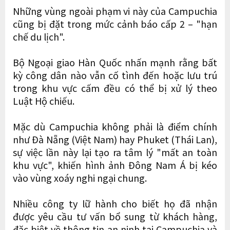
Những vùng ngoài phạm vi này của Campuchia
cũng bị đặt trong mức cảnh báo cấp 2 – "hạn
chế du lịch".
Bộ Ngoại giao Hàn Quốc nhấn mạnh rằng bất
kỳ công dân nào vẫn cố tình đến hoặc lưu trú
trong khu vực cấm đều có thể bị xử lý theo
Luật Hộ chiếu.
Mặc dù Campuchia không phải là điểm chính
như Đà Nẵng (Việt Nam) hay Phuket (Thái Lan),
sự việc lần này lại tạo ra tâm lý "mất an toàn
khu vực", khiến hình ảnh Đông Nam Á bị kéo
vào vùng xoáy nghi ngại chung.
Nhiều công ty lữ hành cho biết họ đã nhận
được yêu cầu tư vấn bổ sung từ khách hàng,
đặc biệt về thông tin an ninh tại Campuchia và