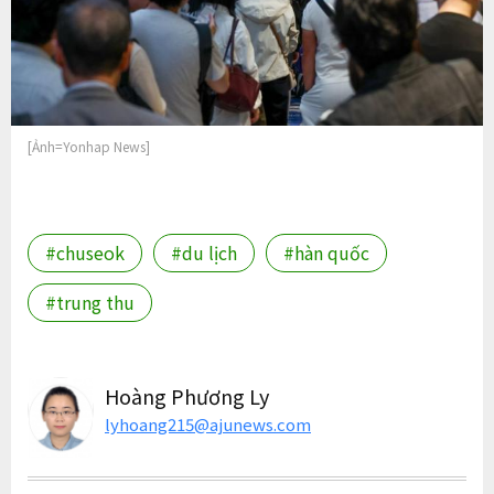
[Ảnh=Yonhap News]
#chuseok
#du lịch
#hàn quốc
#trung thu
Hoàng Phương Ly
lyhoang215@ajunews.com