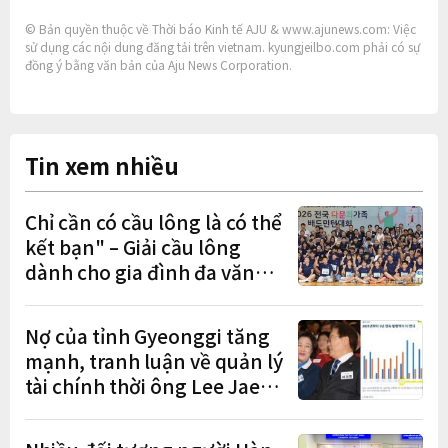
© Bản quyền thuộc về Thời báo Kinh tế AJU & www.ajunews.com: Việc
sử dụng các nội dung đăng tải trên vietnam. kyungjeilbo.com phải có sự
đồng ý bằng văn bản của Aju News Corporation.
Tin xem nhiều
Chỉ cần có cầu lông là có thể
kết bạn" – Giải cầu lông
dành cho gia đình đa văn
hóa diễn ra sôi nổi
Nợ của tỉnh Gyeonggi tăng
mạnh, tranh luận về quản lý
tài chính thời ông Lee Jae-
myung lan rộng