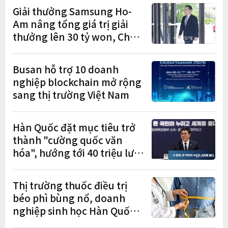
Giải thưởng Samsung Ho-
Am nâng tổng giá trị giải
thưởng lên 30 tỷ won, Chủ
tịch Lee Jae-yong tham dự
lễ trao giải năm thứ 5 liên
Busan hỗ trợ 10 doanh
tiếp
nghiệp blockchain mở rộng
sang thị trường Việt Nam
Hàn Quốc đặt mục tiêu trở
thành "cường quốc văn
hóa", hướng tới 40 triệu lượt
khách quốc tế
Thị trường thuốc điều trị
béo phì bùng nổ, doanh
nghiệp sinh học Hàn Quốc
tăng tốc từ nghiên cứu đến