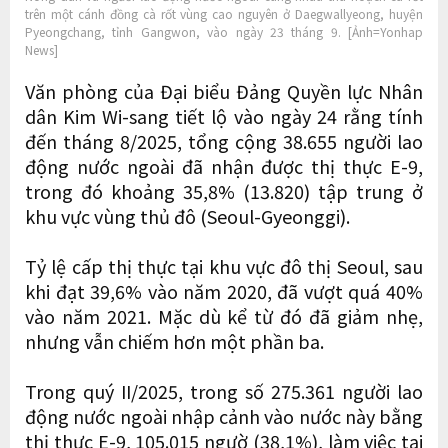
trên một cánh đồng cà rốt vùng cao nguyên ở Daegwallyeong, huyện
Pyeongchang, tỉnh Gangwon, vào ngày 23 tháng 9. [Ảnh=Yonhap
News]
Văn phòng của Đại biểu Đảng Quyền lực Nhân
dân Kim Wi-sang tiết lộ vào ngày 24 rằng tính
đến tháng 8/2025, tổng cộng 38.655 người lao
động nước ngoài đã nhận được thị thực E-9,
trong đó khoảng 35,8% (13.820) tập trung ở
khu vực vùng thủ đô (Seoul-Gyeonggi).
Tỷ lệ cấp thị thực tại khu vực đô thị Seoul, sau
khi đạt 39,6% vào năm 2020, đã vượt quá 40%
vào năm 2021. Mặc dù kể từ đó đã giảm nhẹ,
nhưng vẫn chiếm hơn một phần ba.
Trong quý II/2025, trong số 275.361 người lao
động nước ngoài nhập cảnh vào nước này bằng
thị thực E-9, 105.015 ngườ (38,1%), làm việc tại