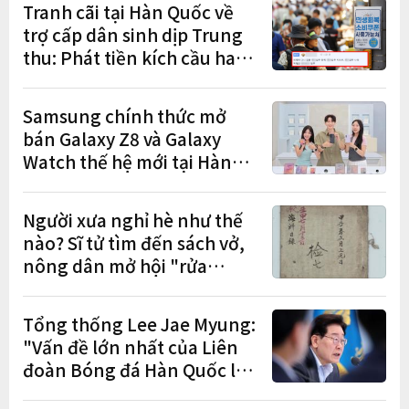
Tranh cãi tại Hàn Quốc về
trợ cấp dân sinh dịp Trung
thu: Phát tiền kích cầu hay
gánh nặng cho tương lai?
Samsung chính thức mở
bán Galaxy Z8 và Galaxy
Watch thế hệ mới tại Hàn
Quốc, lập kỷ lục 1,44 triệu
đơn đặt trước
Người xưa nghỉ hè như thế
nào? Sĩ tử tìm đến sách vở,
nông dân mở hội "rửa
cuốc" sau mùa vụ
Tổng thống Lee Jae Myung:
"Vấn đề lớn nhất của Liên
đoàn Bóng đá Hàn Quốc là
cơ cấu thiếu dân chủ và tình