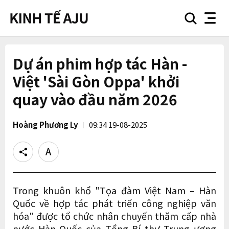
search
nav
button
button
Dự án phim hợp tác Hàn -
Việt 'Sài Gòn Oppa' khởi
quay vào đầu năm 2026
Hoàng Phương Ly
09:34 19-08-2025
Share
Text
size
Trong khuôn khổ "Tọa đàm Việt Nam – Hàn
Quốc về hợp tác phát triển công nghiệp văn
hóa" được tổ chức nhân chuyến thăm cấp nhà
nước Hàn Quốc của Tổng Bí thư Trung ương