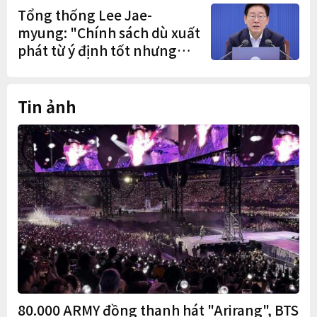
trạng nắm quyền quá lâu"
Tổng thống Lee Jae-
myung: "Chính sách dù xuất
phát từ ý định tốt nhưng
nếu gây thiệt hại cho người
dân thì thà không làm còn
hơn"
Tin ảnh
80.000 ARMY đồng thanh hát "Arirang", BTS