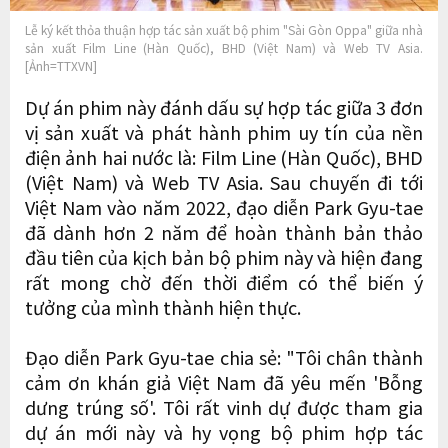
Lễ ký kết thỏa thuận hợp tác sản xuất bộ phim "Sài Gòn Oppa" giữa nhà
sản xuất Film Line (Hàn Quốc), BHD (Việt Nam) và Web TV Asia.
[Ảnh=TTXVN]
Dự án phim này đánh dấu sự hợp tác giữa 3 đơn
vị sản xuất và phát hành phim uy tín của nền
điện ảnh hai nước là: Film Line (Hàn Quốc), BHD
(Việt Nam) và Web TV Asia. Sau chuyến đi tới
Việt Nam vào năm 2022, đạo diễn Park Gyu-tae
đã dành hơn 2 năm để hoàn thành bản thảo
đầu tiên của kịch bản bộ phim này và hiện đang
rất mong chờ đến thời điểm có thể biến ý
tưởng của mình thành hiện thực.
Đạo diễn Park Gyu-tae chia sẻ: "Tôi chân thành
cảm ơn khán giả Việt Nam đã yêu mến 'Bỗng
dưng trúng số'. Tôi rất vinh dự được tham gia
dự án mới này và hy vọng bộ phim hợp tác