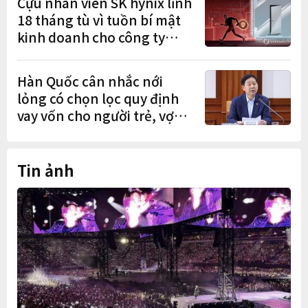
Cựu nhân viên SK hynix lĩnh
18 tháng tù vì tuồn bí mật
kinh doanh cho công ty
Trung Quốc
Hàn Quốc cân nhắc nới
lỏng có chọn lọc quy định
vay vốn cho người trẻ, vợ
chồng mới cưới
Tin ảnh