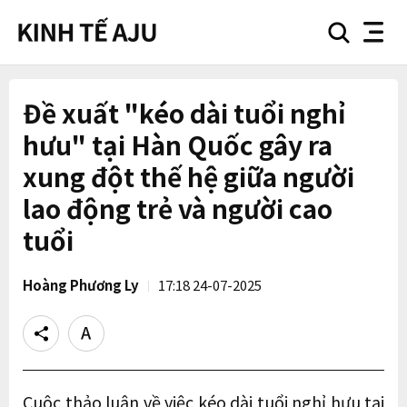
search
nav
button
button
Đề xuất "kéo dài tuổi nghỉ
hưu" tại Hàn Quốc gây ra
xung đột thế hệ giữa người
lao động trẻ và người cao
tuổi
Hoàng Phương Ly
17:18 24-07-2025
Share
Text
size
Cuộc thảo luận về việc kéo dài tuổi nghỉ hưu tại