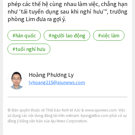
phép các thế hệ cùng nhau làm việc, chẳng hạn
như ‘tái tuyển dụng sau khi nghỉ hưu’", trưởng
phòng Lim đưa ra gợi ý.
#hàn quốc
#người lao động
#việc làm
#tuổi nghỉ hưu
Hoàng Phương Ly
lyhoang215@ajunews.com
© Bản quyền thuộc về Thời báo Kinh tế AJU & www.ajunews.com: Việc
sử dụng các nội dung đăng tải trên vietnam. kyungjeilbo.com phải có sự
đồng ý bằng văn bản của Aju News Corporation.