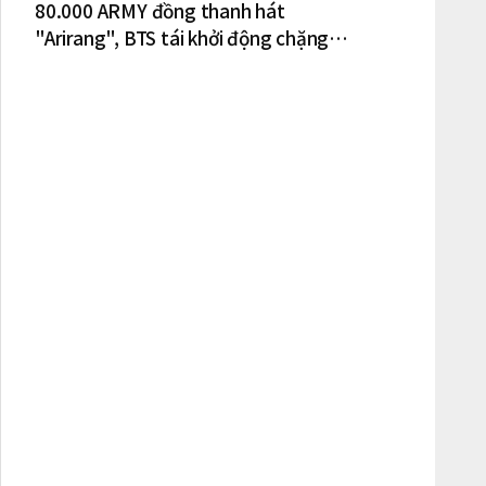
80.000 ARMY đồng thanh hát
"Arirang", BTS tái khởi động chặng
lưu diễn Bắc Mỹ tại New York – New
Jersey