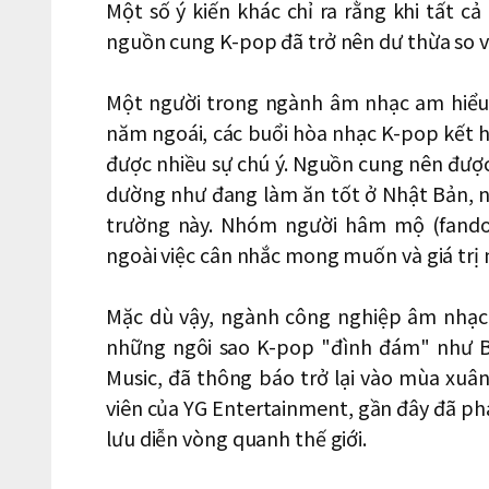
Một số ý kiến khác chỉ ra rằng khi tất c
nguồn cung K-pop đã trở nên dư thừa so v
Một người trong ngành âm nhạc am hiểu 
năm ngoái, các buổi hòa nhạc K-pop kết h
được nhiều sự chú ý. Nguồn cung nên được
dường như đang làm ăn tốt ở Nhật Bản, 
trường này. Nhóm người hâm mộ (fando
ngoài việc cân nhắc mong muốn và giá trị
Mặc dù vậy, ngành công nghiệp âm nhạc
những ngôi sao K-pop "đình đám" như B
Music, đã thông báo trở lại vào mùa xuâ
viên của YG Entertainment, gần đây đã ph
lưu diễn vòng quanh thế giới.