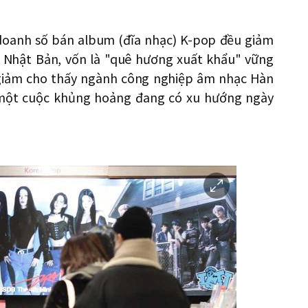
n doanh số bán album (đĩa nhạc) K-pop đều giảm
ả Nhật Bản, vốn là "quê hương xuất khẩu" vững
 giảm cho thấy ngành công nghiệp âm nhạc Hàn
một cuộc khủng hoảng đang có xu hướng ngày
이
미
지
확
대