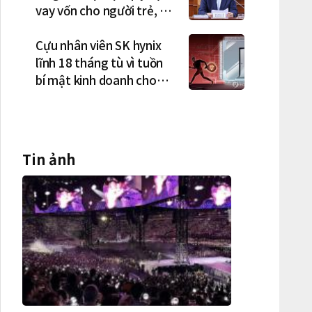
vay vốn cho người trẻ, vợ
chồng mới cưới
Cựu nhân viên SK hynix
lĩnh 18 tháng tù vì tuồn
bí mật kinh doanh cho
công ty Trung Quốc
Tin ảnh