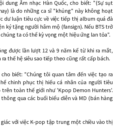
ội dung Âm nhạc Hàn Quốc, cho biết: "(Sự sụt
nay) là do những ca sĩ "khủng" này không hoạt
 dư luận tiêu cực về việc tiếp thị album quá đà
kiện ký tặng người hâm mộ (fansign). Nếu BTS trở
 chúng ta có thể kỳ vọng một hiệu ứng lan tỏa".
ộng được lần lượt 12 và 9 năm kể từ khi ra mắt,
 ra thế hệ siêu sao tiếp theo cũng rất cấp bách.
cho biết: "Chúng tôi quan tâm đến việc tạo ra
 thể chinh phục thị hiếu cá nhân của người tiêu
 trên toàn thế giới như 'Kpop Demon Hunters'.
 thông qua các buổi biểu diễn và MD (bán hàng
giác với việc K-pop tập trung một chiều vào thị