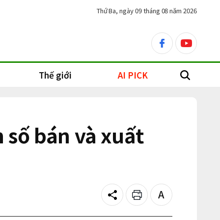
Thứ Ba, ngày 09 tháng 08 năm 2026
facebook
youtube
Thế giới
AI PICK
search
 số bán và xuất
Share
Print
Text
size