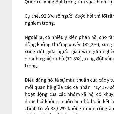
Quốc coi xung đột trong lĩnh vực chính trị 
Cụ thể, 92,3% số người được hỏi trả lời r
nghiêm trọng.
Ngoài ra, có nhiều ý kiến ​​phản hồi cho 
động không thường xuyên (82,2%), xung đ
xung đột giữa người giàu và người nghè
doanh nghiệp nhỏ (71,8%), xung đột vùn
trọng.
Điều đáng nói là sự mâu thuẫn của các ý t
mối quan hệ giữa các cá nhân. 71,41% s
hoạt động của các nhóm xã hội có khuy
được hỏi không muốn hẹn hò hoặc kết h
chính trị và 33,02% không muốn cùng ăn