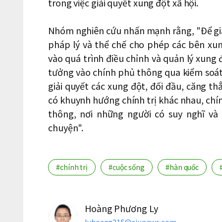
trong việc giải quyết xung đột xã hội.
Nhóm nghiên cứu nhấn mạnh rằng, "Để giảm
pháp lý và thể chế cho phép các bên xun
vào quá trình điều chỉnh và quản lý xung 
tưởng vào chính phủ thông qua kiểm soát 
giải quyết các xung đột, đối đầu, căng th
có khuynh hướng chính trị khác nhau, chín
thông, nơi những người có suy nghĩ và
chuyện".
#chính trị
#cuộc sống
#hàn quốc
Hoàng Phương Ly
lyhoang215@ajunews.com