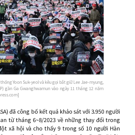
g thống Yoon Suk-yeol và kêu gọi bắt giữ Lee Jae-myung,
(DP) gần Ga Gwanghwamun vào ngày 11 tháng 12 năm
press.com]
ASA) đã công bố kết quả khảo sát với 3.950 người
ian từ tháng 6~8/2023 về những thay đổi trong
ột xã hội và cho thấy 9 trong số 10 người Hàn