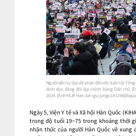
Người dân tụ tập để phản đối việc luận tội Tổn
lãnh đạo đảng đối lập chính Đảng Dân chủ 
2024. [Ảnh=AJP Han Jun-gu; jungu141298@aju
Ngày 5, Viện Y tế và Xã hội Hàn Quốc (KIH
trong độ tuổi 19~75 trong khoảng thời g
nhận thức của người Hàn Quốc về xung đ