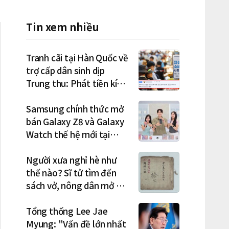
Tin xem nhiều
Tranh cãi tại Hàn Quốc về
trợ cấp dân sinh dịp
Trung thu: Phát tiền kích
cầu hay gánh nặng cho
tương lai?
Samsung chính thức mở
bán Galaxy Z8 và Galaxy
Watch thế hệ mới tại
Hàn Quốc, lập kỷ lục 1,44
triệu đơn đặt trước
Người xưa nghỉ hè như
thế nào? Sĩ tử tìm đến
sách vở, nông dân mở hội
"rửa cuốc" sau mùa vụ
Tổng thống Lee Jae
Myung: "Vấn đề lớn nhất