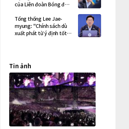
của Liên đoàn Bóng đá
Hàn Quốc là cơ cấu thiếu
dân chủ và tình trạng
Tổng thống Lee Jae-
nắm quyền quá lâu"
myung: "Chính sách dù
xuất phát từ ý định tốt
nhưng nếu gây thiệt hại
cho người dân thì thà
không làm còn hơn"
Tin ảnh