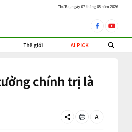
Thứ Ba, ngày 07 tháng 08 năm 2026
facebook
youtube
Thế giới
AI PICK
search
ởng chính trị là
Share
Print
Text
size