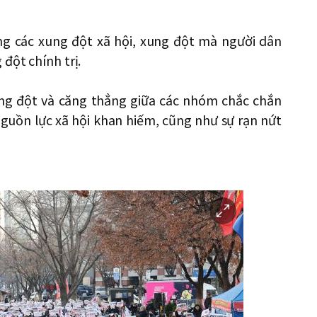
ng các xung đột xã hội, xung đột mà người dân
đột chính trị.
ung đột và căng thẳng giữa các nhóm chắc chắn
nguồn lực xã hội khan hiếm, cũng như sự rạn nứt
이
미
지
확
대