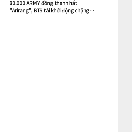
80.000 ARMY đồng thanh hát
"Arirang", BTS tái khởi động chặng
lưu diễn Bắc Mỹ tại New York – New
Jersey