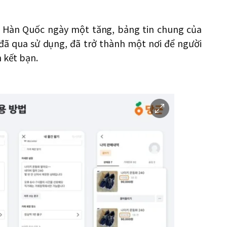
ại Hàn Quốc ngày một tăng, bảng tin chung của
ã qua sử dụng, đã trở thành một nơi để người
 kết bạn.
이
미
지
확
대