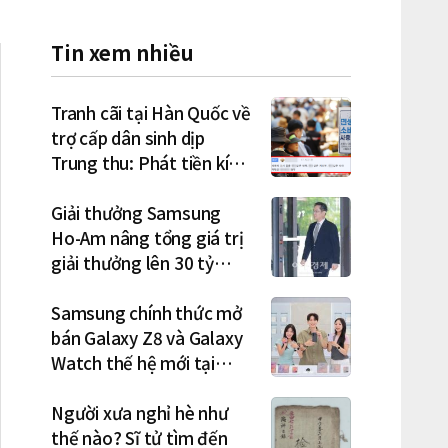
Tin xem nhiều
Tranh cãi tại Hàn Quốc về
trợ cấp dân sinh dịp
Trung thu: Phát tiền kích
cầu hay gánh nặng cho
tương lai?
Giải thưởng Samsung
Ho-Am nâng tổng giá trị
giải thưởng lên 30 tỷ
won, Chủ tịch Lee Jae-
yong tham dự lễ trao giải
Samsung chính thức mở
năm thứ 5 liên tiếp
bán Galaxy Z8 và Galaxy
Watch thế hệ mới tại
Hàn Quốc, lập kỷ lục 1,44
triệu đơn đặt trước
Người xưa nghỉ hè như
thế nào? Sĩ tử tìm đến