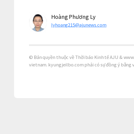
Hoàng Phương Ly
lyhoang215@ajunews.com
© Bản quyền thuộc về Thời báo Kinh tế AJU & www.
vietnam. kyungjeilbo.com phải có sự đồng ý bằng 