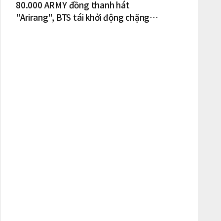
80.000 ARMY đồng thanh hát
"Arirang", BTS tái khởi động chặng
lưu diễn Bắc Mỹ tại New York – New
Jersey