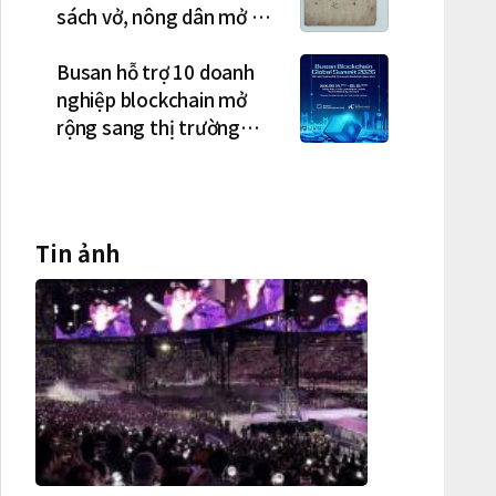
sách vở, nông dân mở hội
"rửa cuốc" sau mùa vụ
Busan hỗ trợ 10 doanh
nghiệp blockchain mở
rộng sang thị trường
Việt Nam
Tin ảnh