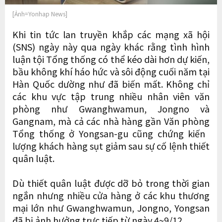
[Ảnh=Yonhap News]
Khi tin tức lan truyền khắp các mạng xã hội
(SNS) ngày này qua ngày khác rằng tình hình
luận tội Tổng thống có thể kéo dài hơn dự kiến,
bầu không khí háo hức và sôi động cuối năm tại
Hàn Quốc dường như đã biến mất. Không chỉ
các khu vực tập trung nhiều nhân viên văn
phòng như Gwanghwamun, Jongno và
Gangnam, mà cả các nhà hàng gần Văn phòng
Tổng thống ở Yongsan-gu cũng chứng kiến ​​
lượng khách hàng sụt giảm sau sự cố lệnh thiết
quân luật.
Dù thiết quân luật được dỡ bỏ trong thời gian
ngắn nhưng nhiều cửa hàng ở các khu thương
mại lớn như Gwanghwamun, Jongno, Yongsan
đã bị ảnh hưởng trực tiếp từ ngày 4~9/12.