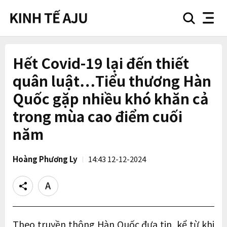
search
nav
button
button
Hết Covid-19 lại đến thiết
quân luật…Tiểu thương Hàn
Quốc gặp nhiều khó khăn cả
trong mùa cao điểm cuối
năm
Hoàng Phương Ly
14:43 12-12-2024
Share
Text
size
Theo truyền thông Hàn Quốc đưa tin, kể từ khi