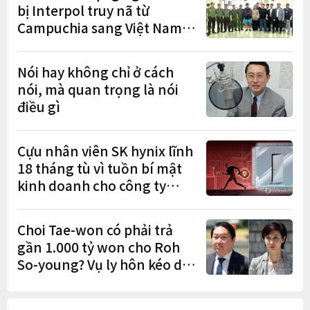
bị Interpol truy nã từ
Campuchia sang Việt Nam
lần lượt sa lưới
Nói hay không chỉ ở cách
nói, mà quan trọng là nói
điều gì
Cựu nhân viên SK hynix lĩnh
18 tháng tù vì tuồn bí mật
kinh doanh cho công ty
Trung Quốc
Choi Tae-won có phải trả
gần 1.000 tỷ won cho Roh
So-young? Vụ ly hôn kéo dài
9 năm sắp có phán quyết
cuối cùng