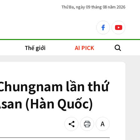
Thứ Ba, ngày 09 tháng 08 năm 2026
facebook
youtube
Thế giới
AI PICK
search
h Chungnam lần thứ
Asan (Hàn Quốc)
Share
Print
Text
size