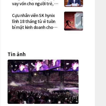
vay vốn cho người trẻ, vợ
chồng mới cưới
Cựu nhân viên SK hynix
lĩnh 18 tháng tù vì tuồn
bí mật kinh doanh cho
công ty Trung Quốc
Tin ảnh