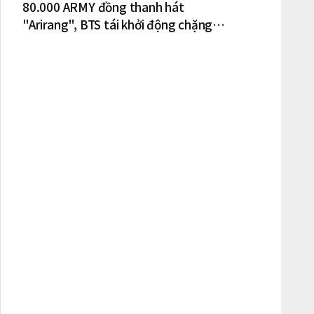
80.000 ARMY đồng thanh hát
"Arirang", BTS tái khởi động chặng
lưu diễn Bắc Mỹ tại New York – New
Jersey