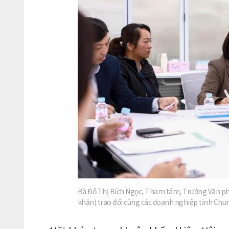
Bà Đỗ Thị Bích Ngọc, Tham tám, Trưởng Văn ph
khăn) trao đổi cùng các doanh nghiệp tỉnh Ch