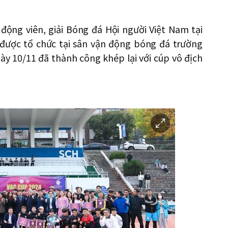
 động viên, giải Bóng đá Hội người Việt Nam tại
 được tổ chức tại sân vận động bóng đá trường
y 10/11 đã thành công khép lại với cúp vô địch
이
미
지
확
대