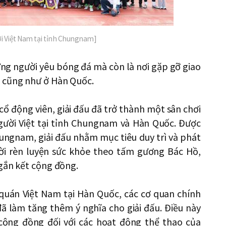
ời Việt Nam tại tỉnh Chungnam]
ững người yêu bóng đá mà còn là nơi gặp gỡ giao
m cũng như ở Hàn Quốc.
cổ động viên, giải đấu đã trở thành một sân chơi
gười Việt tại tỉnh Chungnam và Hàn Quốc. Được
hungnam, giải đấu nhằm mục tiêu duy trì và phát
ười rèn luyện sức khỏe theo tấm gương Bác Hồ,
 gắn kết cộng đồng.
ứ quán Việt Nam tại Hàn Quốc, các cơ quan chính
ã làm tăng thêm ý nghĩa cho giải đấu. Điều này
cộng đồng đối với các hoạt động thể thao của