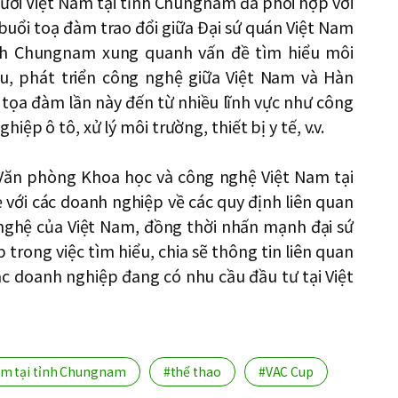
gười Việt Nam tại tỉnh Chungnam đã phối hợp với
uổi toạ đàm trao đổi giữa Đại sứ quán Việt Nam
ỉnh Chungnam xung quanh vấn đề tìm hiểu môi
ứu, phát triển công nghệ giữa Việt Nam và Hàn
 tọa đàm lần này đến từ nhiều lĩnh vực như công
ệp ô tô, xử lý môi trường, thiết bị y tế, v.v.
Văn phòng Khoa học và công nghệ Việt Nam tại
 với các doanh nghiệp về các quy định liên quan
 nghệ của Việt Nam, đồng thời nhấn mạnh đại sứ
 trong việc tìm hiểu, chia sẽ thông tin liên quan
ác doanh nghiệp đang có nhu cầu đầu tư tại Việt
am tại tỉnh Chungnam
#thể thao
#VAC Cup