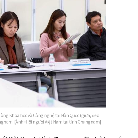
지
확
대
òng Khoa học và Công nghệ tại Hàn Quốc (giữa, đeo
ungnam. [Ảnh=Hội người Việt Nam tại tỉnh Chungnam]