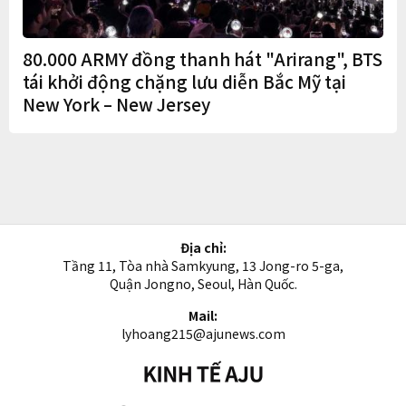
80.000 ARMY đồng thanh hát "Arirang", BTS
tái khởi động chặng lưu diễn Bắc Mỹ tại
New York – New Jersey
Địa chỉ:
Tầng 11, Tòa nhà Samkyung, 13 Jong-ro 5-ga,
Quận Jongno, Seoul, Hàn Quốc.
Mail:
lyhoang215@ajunews.com
Kinh
tế
AJU