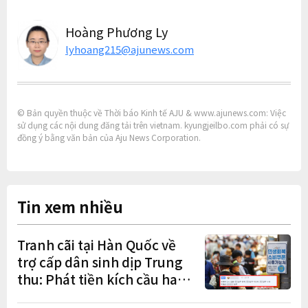
Hoàng Phương Ly
lyhoang215@ajunews.com
© Bản quyền thuộc về Thời báo Kinh tế AJU & www.ajunews.com: Việc
sử dụng các nội dung đăng tải trên vietnam. kyungjeilbo.com phải có sự
đồng ý bằng văn bản của Aju News Corporation.
Tin xem nhiều
Tranh cãi tại Hàn Quốc về
trợ cấp dân sinh dịp Trung
thu: Phát tiền kích cầu hay
gánh nặng cho tương lai?