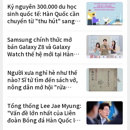
Kỷ nguyên 300.000 du học
sinh quốc tế: Hàn Quốc cần
chuyển từ "thu hút" sang
"học tập – việc làm – định
cư"
Samsung chính thức mở
bán Galaxy Z8 và Galaxy
Watch thế hệ mới tại Hàn
Quốc, lập kỷ lục 1,44 triệu
đơn đặt trước
Người xưa nghỉ hè như thế
nào? Sĩ tử tìm đến sách vở,
nông dân mở hội "rửa
cuốc" sau mùa vụ
Tổng thống Lee Jae Myung:
"Vấn đề lớn nhất của Liên
đoàn Bóng đá Hàn Quốc là
cơ cấu thiếu dân chủ và tình