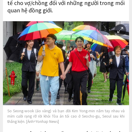
tế cho vợ/chồng đối với những người trong mối
quan hệ đồng giới.
So Seong-wook (áo vàng) và bạn đời Kim Yong-min nắm tay nhau và
mỉm cười rạng rỡ rời khỏi Tòa án tối cao ở Seocho-gu, Seoul sau khi
thắng kiện. [Ảnh=Yonhap News]