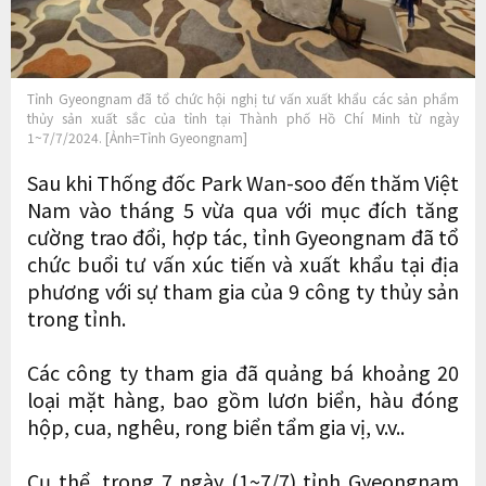
Tỉnh Gyeongnam đã tổ chức hội nghị tư vấn xuất khẩu các sản phẩm
thủy sản xuất sắc của tỉnh tại Thành phố Hồ Chí Minh từ ngày
1~7/7/2024. [Ảnh=Tỉnh Gyeongnam]
Sau khi Thống đốc Park Wan-soo đến thăm Việt
Nam vào tháng 5 vừa qua với mục đích tăng
cường trao đổi, hợp tác, tỉnh Gyeongnam đã tổ
chức buổi tư vấn xúc tiến và xuất khẩu tại địa
phương với sự tham gia của 9 công ty thủy sản
trong tỉnh.
Các công ty tham gia đã quảng bá khoảng 20
loại mặt hàng, bao gồm lươn biển, hàu đóng
hộp, cua, nghêu, rong biển tẩm gia vị, v.v..
Cụ thể, trong 7 ngày (1~7/7) tỉnh Gyeongnam