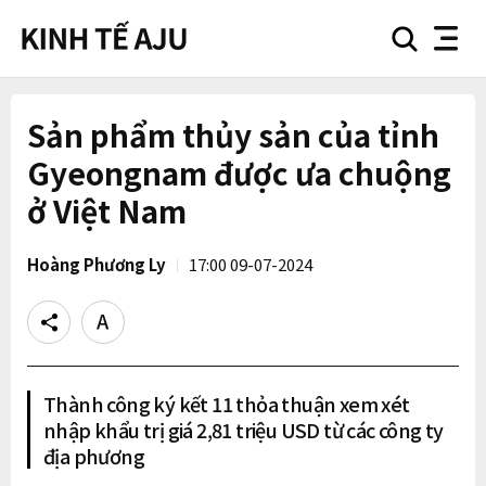
search
nav
button
button
Sản phẩm thủy sản của tỉnh
Gyeongnam được ưa chuộng
ở Việt Nam
Hoàng Phương Ly
17:00 09-07-2024
Share
Text
size
Thành công ký kết 11 thỏa thuận xem xét
nhập khẩu trị giá 2,81 triệu USD từ các công ty
địa phương