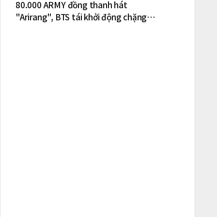
80.000 ARMY đồng thanh hát
"Arirang", BTS tái khởi động chặng
lưu diễn Bắc Mỹ tại New York – New
Jersey