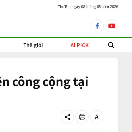
Thứ Ba, ngày 08 tháng 08 năm 2026
facebook
youtube
Thế giới
AI PICK
search
ện công cộng tại
Share
Print
Text
size