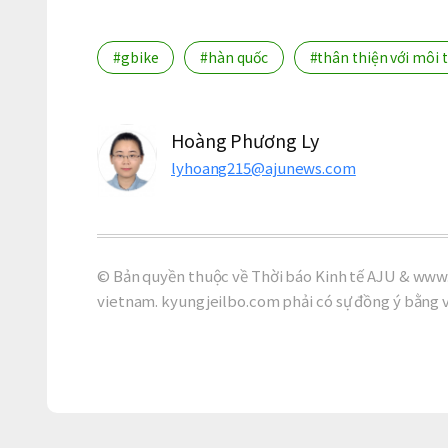
#gbike
#hàn quốc
#thân thiện với môi 
Hoàng Phương Ly
lyhoang215@ajunews.com
© Bản quyền thuộc về Thời báo Kinh tế AJU & www.
vietnam. kyungjeilbo.com phải có sự đồng ý bằng 