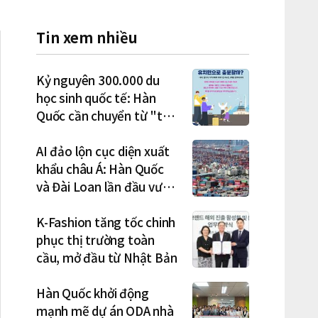
Tin xem nhiều
Kỷ nguyên 300.000 du
học sinh quốc tế: Hàn
Quốc cần chuyển từ "thu
hút" sang "học tập –
việc làm – định cư"
AI đảo lộn cục diện xuất
khẩu châu Á: Hàn Quốc
và Đài Loan lần đầu vượt
Nhật Bản
K-Fashion tăng tốc chinh
phục thị trường toàn
cầu, mở đầu từ Nhật Bản
Hàn Quốc khởi động
mạnh mẽ dự án ODA nhà