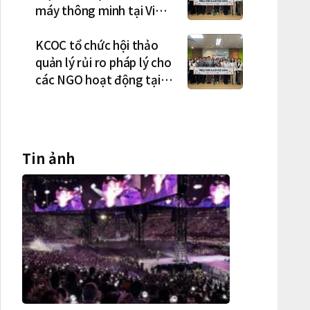
máy thông minh tại Việt
Nam, mở trung tâm điều
phối ở Hà Nội
KCOC tổ chức hội thảo
quản lý rủi ro pháp lý cho
các NGO hoạt động tại
Việt Nam
Tin ảnh