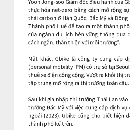
Yoon Jong-soo Giám đốc điều hành của Gbi
thực hóa net-zero bằng cách mở rộng sự 
thải carbon ở Hàn Quốc, Bắc Mỹ và Đông
Thành phố Huế để tạo ra một thành phố 
của ngành du lịch bền vững thông qua d
cách ngắn, thân thiện với môi trường".
Mặt khác, Gbike là công ty cung cấp d
(personal mobility·PM) có trụ sở tại Seoul
thuê xe điện công cộng. Vượt ra khỏi thị t
tập trung mở rộng ra thị trường toàn cầu.
Sau khi gia nhập thị trường Thái Lan vào
trường Bắc Mỹ với việc cung cấp dịch v
ngoái (2023). Gbike cũng cho biết hiện 
thành phố kể trên.