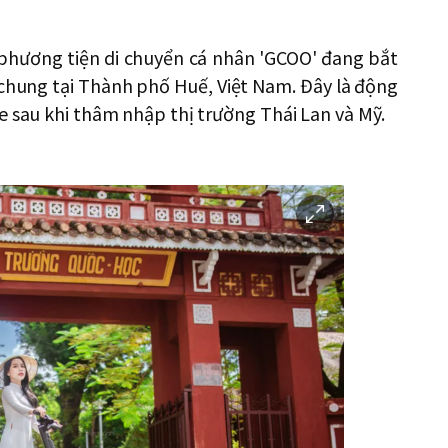
 phương tiện di chuyển cá nhân 'GCOO' đang bắt
chung tại Thành phố Huế, Việt Nam. Đây là động
e sau khi thâm nhập thị trường Thái Lan và Mỹ.
이
미
지
확
대