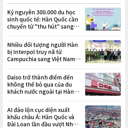
Kỷ nguyên 300.000 du học
sinh quốc tế: Hàn Quốc cần
chuyển từ "thu hút" sang
"học tập – việc làm – định
cư"
Nhiều đối tượng người Hàn
bị Interpol truy nã từ
Campuchia sang Việt Nam
lần lượt sa lưới
Daiso trở thành điểm đến
không thể bỏ qua của du
khách nước ngoài tại Hàn
Quốc
AI đảo lộn cục diện xuất
khẩu châu Á: Hàn Quốc và
Đài Loan lần đầu vượt Nhật