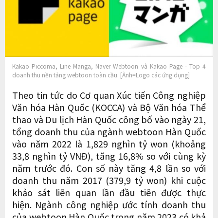
Kakao Piccoma, Line Manga, Naver Webtoon và Kakao Page - Top 4
doanh thu nền tảng webtoon toàn cầu. [Ảnh=Logo các ứng dụng]
Theo tin tức do Cơ quan Xúc tiến Công nghiệp
Văn hóa Hàn Quốc (KOCCA) và Bộ Văn hóa Thể
thao và Du lịch Hàn Quốc công bố vào ngày 21,
tổng doanh thu của ngành webtoon Hàn Quốc
vào năm 2022 là 1,829 nghìn tỷ won (khoảng
33,8 nghìn tỷ VNĐ), tăng 16,8% so với cùng kỳ
năm trước đó. Con số này tăng 4,8 lần so với
doanh thu năm 2017 (379,9 tỷ won) khi cuộc
khảo sát liên quan lần đầu tiên được thực
hiện. Ngành công nghiệp ước tính doanh thu
của webtoon Hàn Quốc trong năm 2023 có khả