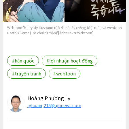
Webtoon 'Marry My Husband (Cô đi mà lấy chồng tôi)' (trái) và webtoon
Death's Game (Trò chơi tử thần)'.[Ảnh=Naver Webtoon]
#hàn quốc
#lợi nhuận hoạt động
#truyện tranh
#webtoon
Hoàng Phương Ly
lyhoang215@ajunews.com