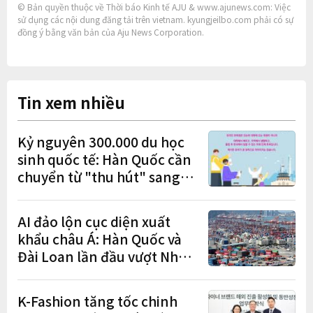
© Bản quyền thuộc về Thời báo Kinh tế AJU & www.ajunews.com: Việc
sử dụng các nội dung đăng tải trên vietnam. kyungjeilbo.com phải có sự
đồng ý bằng văn bản của Aju News Corporation.
Tin xem nhiều
Kỷ nguyên 300.000 du học
sinh quốc tế: Hàn Quốc cần
chuyển từ "thu hút" sang
"học tập – việc làm – định
cư"
AI đảo lộn cục diện xuất
khẩu châu Á: Hàn Quốc và
Đài Loan lần đầu vượt Nhật
Bản
K-Fashion tăng tốc chinh