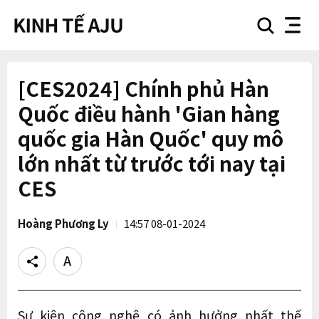
search
nav
button
button
[CES2024] Chính phủ Hàn
Quốc điều hành 'Gian hàng
quốc gia Hàn Quốc' quy mô
lớn nhất từ trước tới nay tại
CES
Hoàng Phương Ly
14:57 08-01-2024
Share
Text
size
Sự kiện công nghệ có ảnh hưởng nhất thế