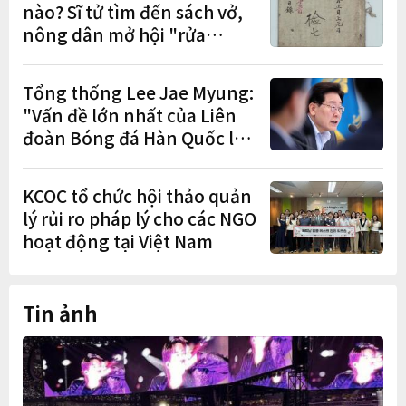
nào? Sĩ tử tìm đến sách vở,
nông dân mở hội "rửa
cuốc" sau mùa vụ
Tổng thống Lee Jae Myung:
"Vấn đề lớn nhất của Liên
đoàn Bóng đá Hàn Quốc là
cơ cấu thiếu dân chủ và tình
trạng nắm quyền quá lâu"
KCOC tổ chức hội thảo quản
lý rủi ro pháp lý cho các NGO
hoạt động tại Việt Nam
Tin ảnh