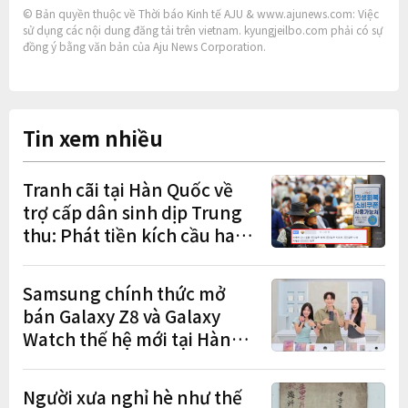
© Bản quyền thuộc về Thời báo Kinh tế AJU & www.ajunews.com: Việc
sử dụng các nội dung đăng tải trên vietnam. kyungjeilbo.com phải có sự
đồng ý bằng văn bản của Aju News Corporation.
Tin xem nhiều
Tranh cãi tại Hàn Quốc về
trợ cấp dân sinh dịp Trung
thu: Phát tiền kích cầu hay
gánh nặng cho tương lai?
Samsung chính thức mở
bán Galaxy Z8 và Galaxy
Watch thế hệ mới tại Hàn
Quốc, lập kỷ lục 1,44 triệu
đơn đặt trước
Người xưa nghỉ hè như thế