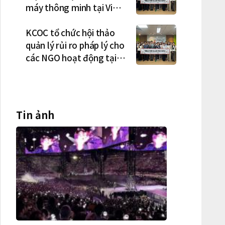
máy thông minh tại Việt
Nam, mở trung tâm điều
phối ở Hà Nội
KCOC tổ chức hội thảo
quản lý rủi ro pháp lý cho
các NGO hoạt động tại
Việt Nam
Tin ảnh