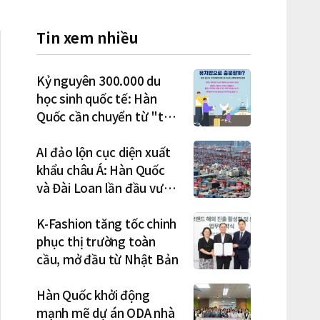
Tin xem nhiều
Kỷ nguyên 300.000 du
học sinh quốc tế: Hàn
Quốc cần chuyển từ "thu
hút" sang "học tập –
việc làm – định cư"
AI đảo lộn cục diện xuất
khẩu châu Á: Hàn Quốc
và Đài Loan lần đầu vượt
Nhật Bản
K-Fashion tăng tốc chinh
phục thị trường toàn
cầu, mở đầu từ Nhật Bản
Hàn Quốc khởi động
mạnh mẽ dự án ODA nhà