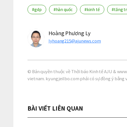
#gdp
#hàn quốc
#kinh tế
#tăng t
Hoàng Phương Ly
lyhoang215@ajunews.com
© Bản quyền thuộc về Thời báo Kinh tế AJU & www.
vietnam. kyungjeilbo.com phải có sự đồng ý bằng 
BÀI VIẾT LIÊN QUAN