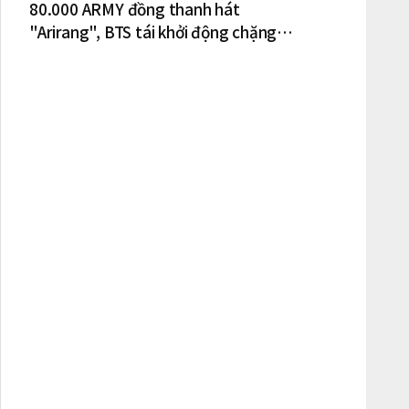
80.000 ARMY đồng thanh hát
"Arirang", BTS tái khởi động chặng
lưu diễn Bắc Mỹ tại New York – New
Jersey