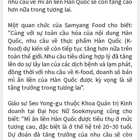
nhu cầu về mì ăn liền Hàn Quốc sẽ còn tăng cao
hơn nữa trong tương lai.
Một quan chức của Samyang Food cho biết:
"Cùng với sự toàn cầu hóa của nội dung Hàn
Quốc, nhu cầu về thực phẩm Hàn Quốc (K-
food) dự kiến ​​sẽ còn tiếp tục tăng hơn nữa trên
toàn thế giới. Nhu cầu tiêu dùng hợp lý đã tăng
lên do sự lây lan của các dịch bệnh và lạm phát,
đồng thời với nhu cầu về K-food, doanh số bán
mì ăn liền của Hàn Quốc được kỳ vọng là sẽ
tăng trưởng trong tương lai".
Giáo sư Seo Yong-gu thuộc Khoa Quản trị Kinh
doanh tại Đại học Nữ Sookmyung cũng cho
biết: "Mì ăn liền Hàn Quốc được tiêu thụ ở mức
tương cao, đặc biệt là ở thế hệ trẻ 20~30 tuổi.
Dự đoán đà tăng trưởng của nhu cầu sẽ còn