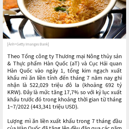
[Ảnh=Getty Imanges Bank]
Theo Tổng công ty Thương mại Nông thủy sản
& Thực phẩm Hàn Quốc (aT) và Cục Hải quan
Hàn Quốc vào ngày 1, tổng kim ngạch xuất
khẩu mì ăn liền tính đến tháng 7 năm nay ghi
nhận là 522,029 triệu đô la (khoảng 692 tỷ
KRW). Đây là mức tăng 17,7% so với kỷ lục xuất
khẩu trước đó trong khoảng thời gian từ tháng
1~7/2022 (443,341 triệu USD).
Lượng mì ăn liền xuất khẩu trong 7 tháng đầu
của Hàn Quốc đã tăng lên đều đặn qua các năm