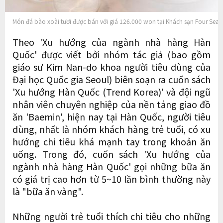
Món đá bào xoài tươi được bán với giá 126.000 won tại Khách sạn Four Seas
Theo 'Xu hướng của ngành nhà hàng Hàn
Quốc' được viết bởi nhóm tác giả (bao gồm
giáo sư Kim Nan-do khoa người tiêu dùng của
Đại học Quốc gia Seoul) biên soạn ra cuốn sách
'Xu hướng Hàn Quốc (Trend Korea)' và đội ngũ
nhân viên chuyên nghiệp của nền tảng giao đồ
ăn 'Baemin', hiện nay tại Hàn Quốc, người tiêu
dùng, nhất là nhóm khách hàng trẻ tuổi, có xu
hướng chi tiêu khá mạnh tay trong khoản ăn
uống. Trong đó, cuốn sách 'Xu hướng của
ngành nhà hàng Hàn Quốc' gọi những bữa ăn
có giá trị cao hơn từ 5~10 lần bình thường này
là "bữa ăn vàng".
Những người trẻ tuổi thích chi tiêu cho những