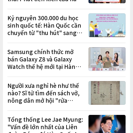
gánh nặng cho tương lai?
Kỷ nguyên 300.000 du học
sinh quốc tế: Hàn Quốc cần
chuyển từ "thu hút" sang
"học tập – việc làm – định
cư"
Samsung chính thức mở
bán Galaxy Z8 và Galaxy
Watch thế hệ mới tại Hàn
Quốc, lập kỷ lục 1,44 triệu
đơn đặt trước
Người xưa nghỉ hè như thế
nào? Sĩ tử tìm đến sách vở,
nông dân mở hội "rửa
cuốc" sau mùa vụ
Tổng thống Lee Jae Myung:
"Vấn đề lớn nhất của Liên