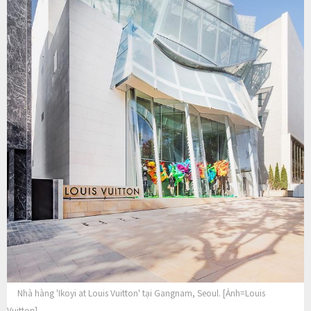
Nhà hàng 'Ikoyi at Louis Vuitton' tại Gangnam, Seoul. [Ảnh=Louis
Vuitton]