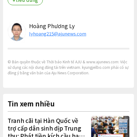
Hoàng Phương Ly
lyhoang215@ajunews.com
© Bản quyền thuộc về Thời báo Kinh tế AJU & www.ajunews.com: Việc
sử dụng các nội dung đăng tải trên vietnam. kyungjeilbo.com phải có sự
đồng ý bằng văn bản của Aju News Corporation.
Tin xem nhiều
Tranh cãi tại Hàn Quốc về
trợ cấp dân sinh dịp Trung
thu: Phát tiền kích cầu hay