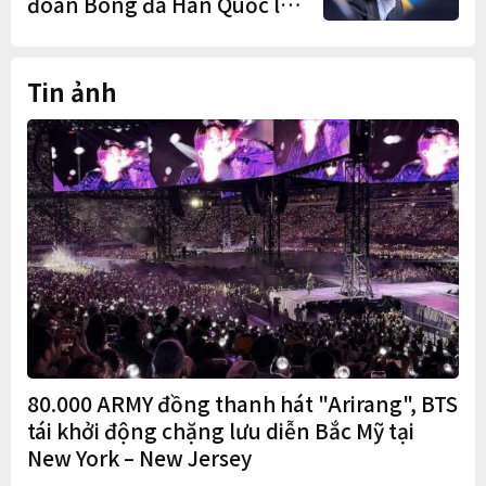
đoàn Bóng đá Hàn Quốc là
cơ cấu thiếu dân chủ và tình
trạng nắm quyền quá lâu"
Tin ảnh
80.000 ARMY đồng thanh hát "Arirang", BTS
tái khởi động chặng lưu diễn Bắc Mỹ tại
New York – New Jersey