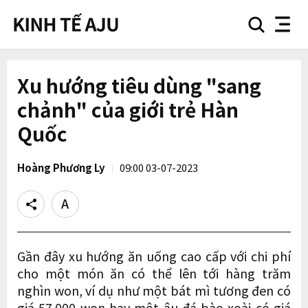
search
nav
button
button
Xu hướng tiêu dùng "sang
chảnh" của giới trẻ Hàn
Quốc
Hoàng Phương Ly
09:00 03-07-2023
Share
Text
size
Gần đây xu hướng ăn uống cao cấp với chi phí
cho một món ăn có thể lên tới hàng trăm
nghìn won, ví dụ như một bát mì tương đen có
giá 57.000 won hay một âu đá bào xoài có giá