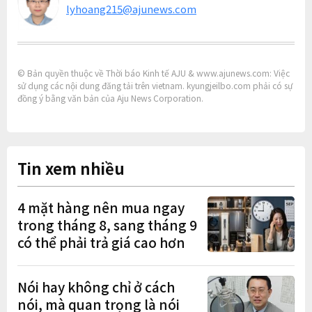
lyhoang215@ajunews.com
© Bản quyền thuộc về Thời báo Kinh tế AJU & www.ajunews.com: Việc
sử dụng các nội dung đăng tải trên vietnam. kyungjeilbo.com phải có sự
đồng ý bằng văn bản của Aju News Corporation.
Tin xem nhiều
4 mặt hàng nên mua ngay
trong tháng 8, sang tháng 9
có thể phải trả giá cao hơn
Nói hay không chỉ ở cách
nói, mà quan trọng là nói