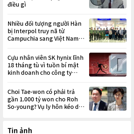
điều gì
Nhiều đối tượng người Hàn
bị Interpol truy nã từ
Campuchia sang Việt Nam
lần lượt sa lưới
Cựu nhân viên SK hynix lĩnh
18 tháng tù vì tuồn bí mật
kinh doanh cho công ty
Trung Quốc
Choi Tae-won có phải trả
gần 1.000 tỷ won cho Roh
So-young? Vụ ly hôn kéo dài
9 năm sắp có phán quyết
cuối cùng
Tin ảnh