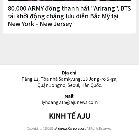
80.000 ARMY đồng thanh hát "Arirang", BTS
tái khởi động chặng lưu diễn Bắc Mỹ tại
New York – New Jersey
Địa chỉ:
Tầng 11, Tòa nhà Samkyung, 13 Jong-ro 5-ga,
Quận Jongno, Seoul, Hàn Quốc.
Mail:
lyhoang215@ajunews.com
Kinh
tế
AJU
Copyright ⓒ 2026 By
Ajunews Corporation,
All Rights Reserved.