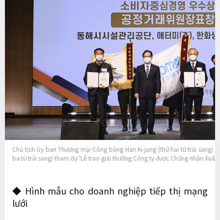
Chủ tịch Ủy ban Thương mại Công bằng Han Ki-jung (thứ hai từ trái sang) và
ba từ trái sang) tham dự 'Lễ trao giải thưởng Công ty được Chứng nhận Xuấ
◆ Hình mẫu cho doanh nghiệp tiếp thị mạng
lưới