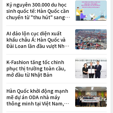
Kỷ nguyên 300.000 du học
sinh quốc tế: Hàn Quốc cần
chuyển từ "thu hút" sang
"học tập – việc làm – định
cư"
AI đảo lộn cục diện xuất
khẩu châu Á: Hàn Quốc và
Đài Loan lần đầu vượt Nhật
Bản
K-Fashion tăng tốc chinh
phục thị trường toàn cầu,
mở đầu từ Nhật Bản
Hàn Quốc khởi động mạnh
mẽ dự án ODA nhà máy
thông minh tại Việt Nam,
mở trung tâm điều phối ở