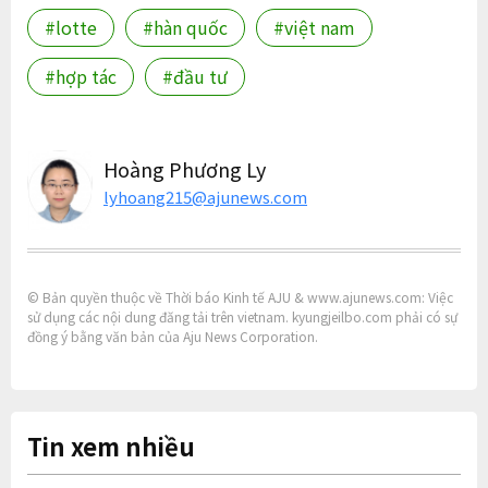
#lotte
#hàn quốc
#việt nam
#hợp tác
#đầu tư
Hoàng Phương Ly
lyhoang215@ajunews.com
© Bản quyền thuộc về Thời báo Kinh tế AJU & www.ajunews.com: Việc
sử dụng các nội dung đăng tải trên vietnam. kyungjeilbo.com phải có sự
đồng ý bằng văn bản của Aju News Corporation.
Tin xem nhiều