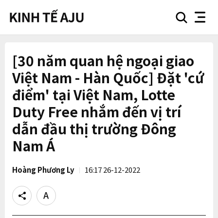
search
nav
button
button
[30 năm quan hệ ngoại giao
Việt Nam - Hàn Quốc] Đặt 'cứ
điểm' tại Việt Nam, Lotte
Duty Free nhắm đến vị trí
dẫn đầu thị trường Đông
Nam Á
Hoàng Phương Ly
16:17 26-12-2022
Share
Text
size