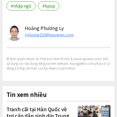
#nhập ngũ
#kpop
Hoàng Phương Ly
lyhoang215@ajunews.com
© Bản quyền thuộc về Thời báo Kinh tế AJU & www.ajunews.com: Việc
sử dụng các nội dung đăng tải trên vietnam. kyungjeilbo.com phải có sự
đồng ý bằng văn bản của Aju News Corporation.
Tin xem nhiều
Tranh cãi tại Hàn Quốc về
trợ cấp dân sinh dịp Trung