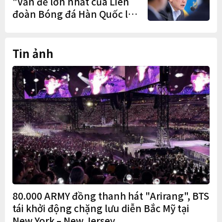
"Vấn đề lớn nhất của Liên
đoàn Bóng đá Hàn Quốc là
cơ cấu thiếu dân chủ và tình
trạng nắm quyền quá lâu"
Tin ảnh
80.000 ARMY đồng thanh hát "Arirang", BTS
tái khởi động chặng lưu diễn Bắc Mỹ tại
New York – New Jersey