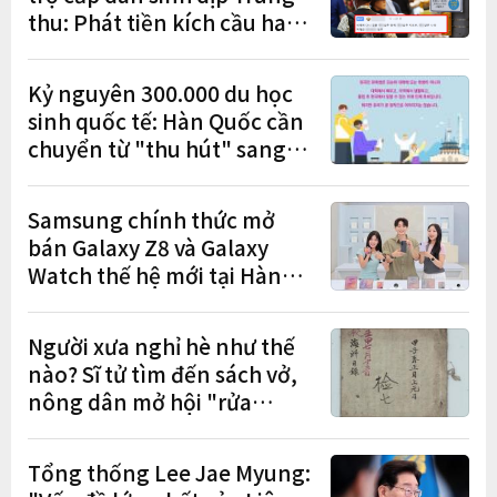
thu: Phát tiền kích cầu hay
gánh nặng cho tương lai?
Kỷ nguyên 300.000 du học
sinh quốc tế: Hàn Quốc cần
chuyển từ "thu hút" sang
"học tập – việc làm – định
cư"
Samsung chính thức mở
bán Galaxy Z8 và Galaxy
Watch thế hệ mới tại Hàn
Quốc, lập kỷ lục 1,44 triệu
đơn đặt trước
Người xưa nghỉ hè như thế
nào? Sĩ tử tìm đến sách vở,
nông dân mở hội "rửa
cuốc" sau mùa vụ
Tổng thống Lee Jae Myung: