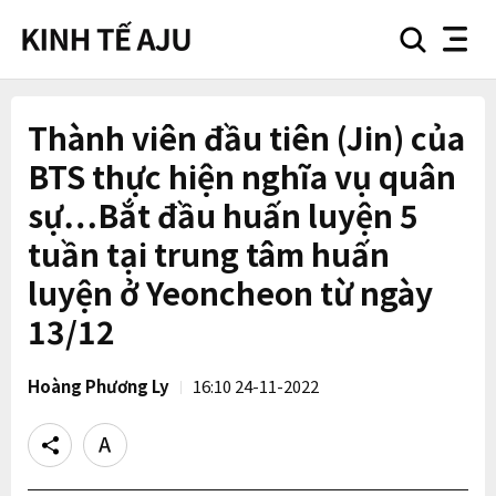
search
nav
button
button
Thành viên đầu tiên (Jin) của
BTS thực hiện nghĩa vụ quân
sự…Bắt đầu huấn luyện 5
tuần tại trung tâm huấn
luyện ở Yeoncheon từ ngày
13/12
Hoàng Phương Ly
16:10 24-11-2022
Share
Text
size