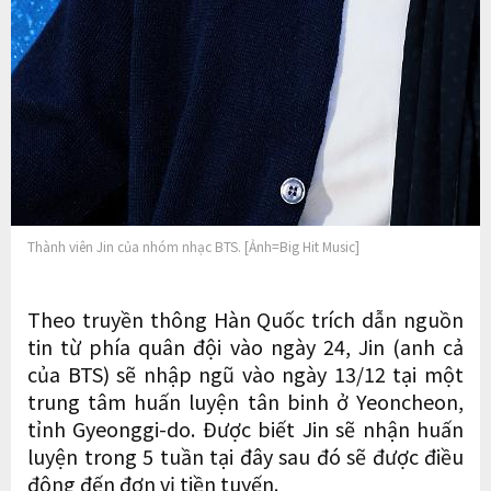
Thành viên Jin của nhóm nhạc BTS. [Ảnh=Big Hit Music]
Theo truyền thông Hàn Quốc trích dẫn nguồn
tin từ phía quân đội vào ngày 24, Jin (anh cả
của BTS) sẽ nhập ngũ vào ngày 13/12 tại một
trung tâm huấn luyện tân binh ở Yeoncheon,
tỉnh Gyeonggi-do. Được biết Jin sẽ nhận huấn
luyện trong 5 tuần tại đây sau đó sẽ được điều
động đến đơn vị tiền tuyến.