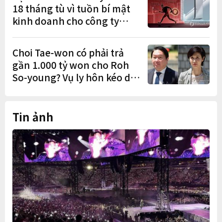
18 tháng tù vì tuồn bí mật
kinh doanh cho công ty
Trung Quốc
Choi Tae-won có phải trả
gần 1.000 tỷ won cho Roh
So-young? Vụ ly hôn kéo dài
9 năm sắp có phán quyết
cuối cùng
Tin ảnh