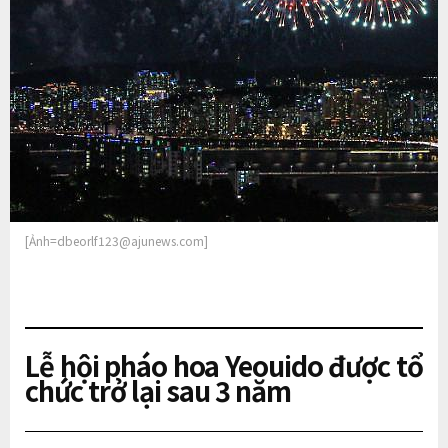
[Ảnh=dbeorlf123@ajunews.com]
Lễ hội pháo hoa Yeouido được tổ
chức trở lại sau 3 năm