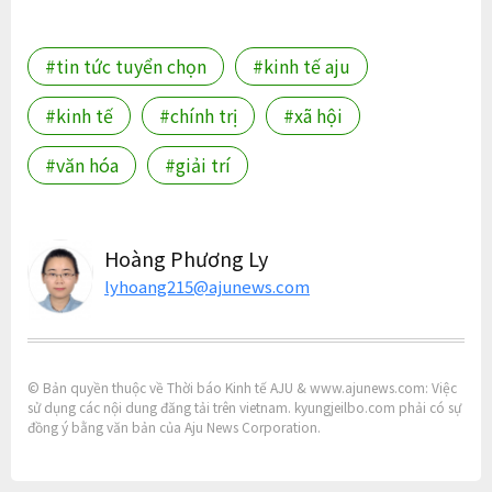
#tin tức tuyển chọn
#kinh tế aju
#kinh tế
#chính trị
#xã hội
#văn hóa
#giải trí
Hoàng Phương Ly
lyhoang215@ajunews.com
© Bản quyền thuộc về Thời báo Kinh tế AJU & www.ajunews.com: Việc
sử dụng các nội dung đăng tải trên vietnam. kyungjeilbo.com phải có sự
đồng ý bằng văn bản của Aju News Corporation.