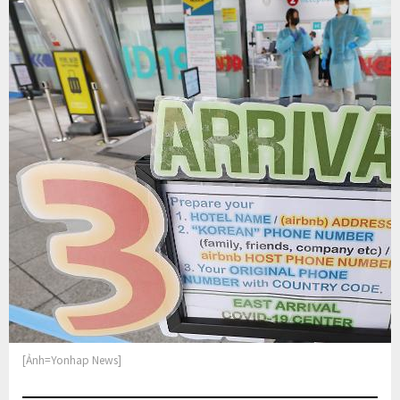
[Ảnh=Yonhap News]