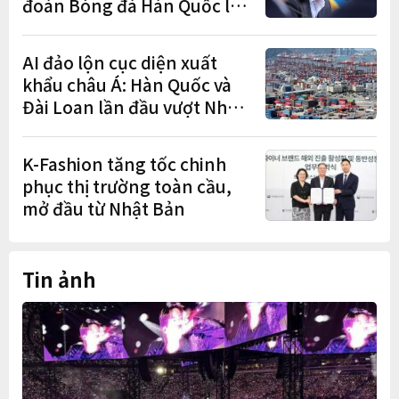
đoàn Bóng đá Hàn Quốc là
cơ cấu thiếu dân chủ và tình
trạng nắm quyền quá lâu"
AI đảo lộn cục diện xuất
khẩu châu Á: Hàn Quốc và
Đài Loan lần đầu vượt Nhật
Bản
K-Fashion tăng tốc chinh
phục thị trường toàn cầu,
mở đầu từ Nhật Bản
Tin ảnh