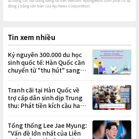
sử dụng các nội dung đăng tải trên vietnam. kyungjeilbo.com phải có sự
đồng ý bằng văn bản của Aju News Corporation.
Tin xem nhiều
Kỷ nguyên 300.000 du học
sinh quốc tế: Hàn Quốc cần
chuyển từ "thu hút" sang
"học tập – việc làm – định
cư"
Tranh cãi tại Hàn Quốc về
trợ cấp dân sinh dịp Trung
thu: Phát tiền kích cầu hay
gánh nặng cho tương lai?
Tổng thống Lee Jae Myung:
"Vấn đề lớn nhất của Liên