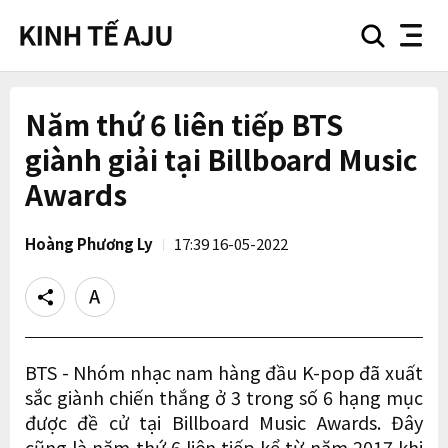
search
nav
button
button
Năm thứ 6 liên tiếp BTS
giành giải tại Billboard Music
Awards
Hoàng Phương Ly
17:39 16-05-2022
Share
Text
size
BTS - Nhóm nhạc nam hàng đầu K-pop đã xuất
sắc giành chiến thắng ở 3 trong số 6 hạng mục
được đề cử tại Billboard Music Awards. Đây
cũng là năm thứ 6 liên tiếp kể từ năm 2017 khi