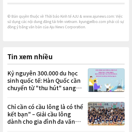
© Bản quyền thuộc về Thời báo Kinh tế AJU & www.ajunews.com: Việc
sử dụng các nội dung đăng tải trên vietnam. kyungjeilbo.com phải có sự
đồng ý bằng văn bản của Aju News Corporation.
Tin xem nhiều
Kỷ nguyên 300.000 du học
sinh quốc tế: Hàn Quốc cần
chuyển từ "thu hút" sang
"học tập – việc làm – định
cư"
Chỉ cần có cầu lông là có thể
kết bạn" – Giải cầu lông
dành cho gia đình đa văn
hóa diễn ra sôi nổi