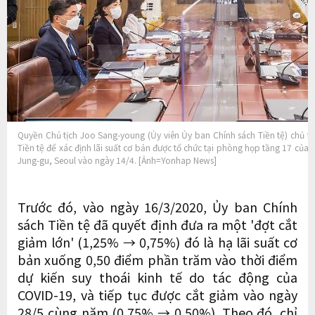
Quyền Chủ tịch Joo Sang-young (Ủy viên Ủy ban Chính sách Tiền tệ) chủ tr
Tiền tệ để xác định lãi suất cơ bản được tổ chức tại phòng họp tầng 17 củ
Jung-gu, Seoul vào ngày 14/4. [Ảnh=Yonhap News]
Trước đó, vào ngày 16/3/2020, Ủy ban Chính
sách Tiền tệ đã quyết định đưa ra một 'đợt cắt
giảm lớn' (1,25% → 0,75%) đó là hạ lãi suất cơ
bản xuống 0,50 điểm phần trăm vào thời điểm
dự kiến ​​suy thoái kinh tế do tác động của
COVID-19, và tiếp tục được cắt giảm vào ngày
28/5 cùng năm (0,75% → 0,50%). Theo đó, chỉ