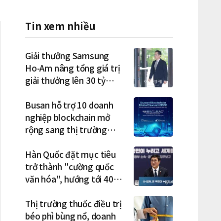
Tin xem nhiều
Giải thưởng Samsung
Ho-Am nâng tổng giá trị
giải thưởng lên 30 tỷ
won, Chủ tịch Lee Jae-
yong tham dự lễ trao giải
Busan hỗ trợ 10 doanh
năm thứ 5 liên tiếp
nghiệp blockchain mở
rộng sang thị trường
Việt Nam
Hàn Quốc đặt mục tiêu
trở thành "cường quốc
văn hóa", hướng tới 40
triệu lượt khách quốc tế
Thị trường thuốc điều trị
béo phì bùng nổ, doanh