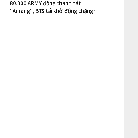
80.000 ARMY đồng thanh hát
"Arirang", BTS tái khởi động chặng
lưu diễn Bắc Mỹ tại New York – New
Jersey