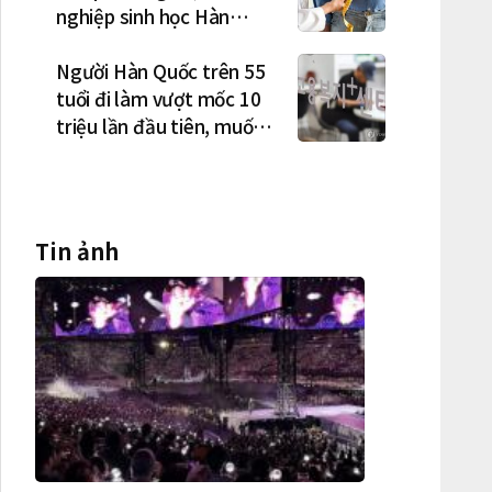
nghiệp sinh học Hàn
Quốc tăng tốc từ nghiên
cứu đến mở rộng sản
Người Hàn Quốc trên 55
xuất
tuổi đi làm vượt mốc 10
triệu lần đầu tiên, muốn
làm việc đến tuổi 74
Tin ảnh