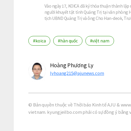
Vào ngày 17, KOICA đã ký thỏa thuận thành lập
người khuyết tật tỉnh Quảng Trị tại văn phòng 
tịch UBND Quảng Trị và ông Cho Han-deok, Tr
#koica
#hàn quốc
#việt nam
Hoàng Phương Ly
lyhoang215@ajunews.com
© Bản quyền thuộc về Thời báo Kinh tế AJU & www.
vietnam. kyungjeilbo.com phải có sự đồng ý bằng 