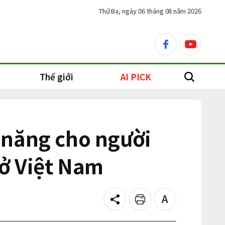
Thứ Ba, ngày 06 tháng 08 năm 2026
facebook
youtube
Thế giới
AI PICK
search
 năng cho người
 ở Việt Nam
Share
Print
Text
size