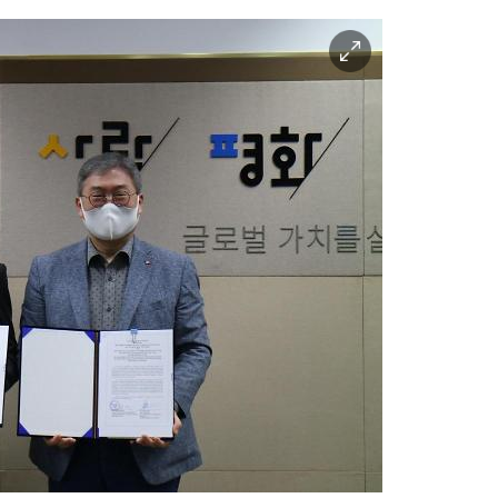
이
미
지
확
대